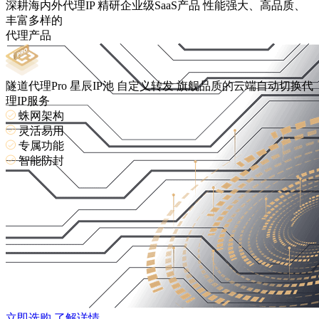
深耕海内外代理IP 精研企业级SaaS产品
性能强大、高品质、
丰富多样的
代理产品
隧道代理Pro
星辰IP池
自定义转发
旗舰品质的云端自动切换代
理IP服务
蛛网架构
灵活易用
专属功能
智能防封
立即选购
了解详情