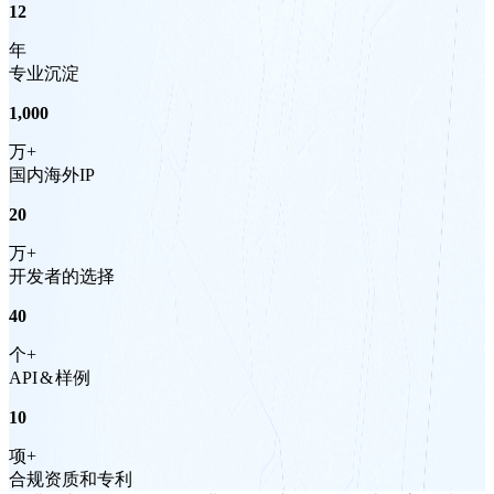
12
年
专业沉淀
1,000
万+
国内海外IP
20
万+
开发者的选择
40
个+
API
&
样例
10
项+
合规资质和专利