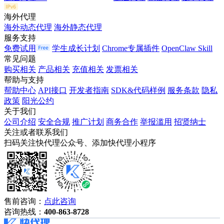
海外代理
海外动态代理
海外静态代理
服务支持
免费试用
学生成长计划
Chrome专属插件
OpenClaw Skill
常见问题
购买相关
产品相关
充值相关
发票相关
帮助与支持
帮助中心
API接口
开发者指南
SDK&代码样例
服务条款
隐私
政策
阳光公约
关于我们
公司介绍
安全合规
推广计划
商务合作
举报滥用
招贤纳士
关注或者联系我们
扫码关注快代理公众号、添加快代理小程序
售前咨询：
点此咨询
咨询热线：
400-863-8728