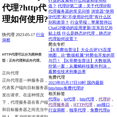
行业的发展有什么用途和使用价
代理?http代
值？
代理IP第二课：关于代理IP和
代理服务器的常见问答
浏览器“使用
理如何使用?
IP代理”和“不使用IP代理”有什么区
别和差异？
行业早报：苹果暂停以
ChatGP驱动的应用更新/京东百亿补
贴上线
什么是静态IP代理，静态IP
快代理
2023-05-17
行业
代理如何设置？
洞察
爬虫专栏
【K哥爬虫普法】大众点评VS百度
HTTP代理可以分为两种类
地图，论“数据权属”对爬虫开发的罪
型：正向代理和反向代理。
与罚！
【K哥爬虫普法】大数据风
控第一案：从魔蝎科技案件判决，
看爬虫技术刑事边界
正向代理
免费代理
正向代理是一种服务器，
2023年05月17日10时 国内最新
代表客户端向目标服务器
http/https免费代理IP
相关标签
发出请求。在这种情况
代理ip
，
ip代理
，
http代理
，
代理IP
，
下，代理服务器在客户端
代理服务器
，
HTTP代理
，
api接口
，
和目标服务器之间充当中
行业洞察
，
独享代理
，
免费代理ip
间人。客户端发送请求到