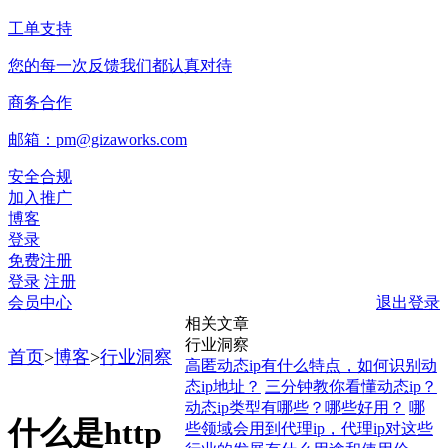
工单支持
您的每一次反馈我们都认真对待
商务合作
邮箱：pm@gizaworks.com
安全合规
加入推广
博客
登录
免费注册
登录
注册
会员中心
退出登录
相关文章
行业洞察
首页
>
博客
>
行业洞察
高匿动态ip有什么特点，如何识别动
态ip地址？
三分钟教你看懂动态ip？
动态ip类型有哪些？哪些好用？
哪
什么是http
些领域会用到代理ip，代理ip对这些