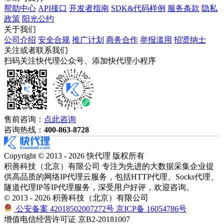
帮助中心
API接口
开发者指南
SDK&代码样例
服务条款
隐私
政策
阳光公约
关于我们
公司介绍
安全合规
推广计划
商务合作
举报滥用
招贤纳士
关注或者联系我们
扫码关注快代理公众号、添加快代理小程序
售前咨询：
点此咨询
咨询热线：
400-863-8728
Copyright © 2013 - 2026 快代理 版权所有
积善科技（北京）有限公司 专注为先进的大数据采集企业提
供高品质的网络IP代理云服务，包括HTTP代理、Socks代理、
隧道代理IP等IP代理服务，深受用户好评，欢迎咨询。
© 2013 - 2026 积善科技（北京）有限公司
公安备案 42018502007272号
京ICP备 16054786号
增值电信经营许可证 京B2-20181007