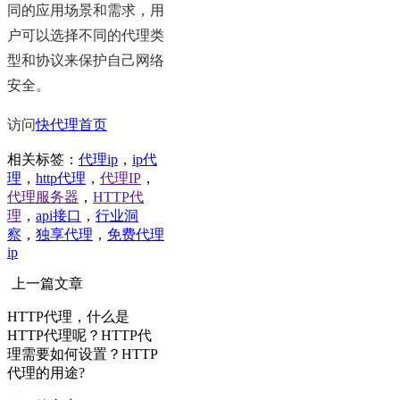
同的应用场景和需求，用
户可以选择不同的代理类
型和协议来保护自己网络
安全。
访问
快代理​首页
相关标签：
代理ip
，
ip代
理
，
http代理
，
代理IP
，
代理服务器
，
HTTP代
理
，
api接口
，
行业洞
察
，
独享代理
，
免费代理
ip
上一篇文章
HTTP代理，什么是
HTTP代理呢？HTTP代
理需要如何设置？HTTP
代理的用途?