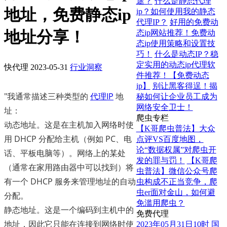
途？
什么是静态代理
地址，免费静态ip
ip？如何使用我的静态
代理IP？
好用的免费动
地址分享！
态ip网站推荐！免费动
态ip使用策略和设置技
巧！
什么是动态IP？稳
定实用的动态ip代理软
快代理
2023-05-31
行业洞察
件推荐！【免费动态
ip】
别让黑客得逞！揭
"我通常描述三种类型的
代理IP
地
秘如何让企业员工成为
网络安全卫士！
址：
爬虫专栏
动态地址。这是在主机加入网络时使
【K哥爬虫普法】大众
用 DHCP 分配给主机（例如 PC、电
点评VS百度地图，
论“数据权属”对爬虫开
话、平板电脑等）。网络上的某处
发的罪与罚！
【K哥爬
（通常在家用路由器中可以找到）将
虫普法】微信公众号爬
有一个 DHCP 服务来管理地址的自动
虫构成不正当竞争，爬
虫er面对金山，如何避
分配。
免滥用爬虫？
静态地址。这是一个编码到主机中的
免费代理
地址，因此它只能在连接到网络时使
2023年05月31日10时 国