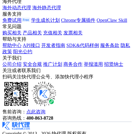
海外代理
海外动态代理
海外静态代理
服务支持
免费试用
学生成长计划
Chrome专属插件
OpenClaw Skill
常见问题
购买相关
产品相关
充值相关
发票相关
帮助与支持
帮助中心
API接口
开发者指南
SDK&代码样例
服务条款
隐私
政策
阳光公约
关于我们
公司介绍
安全合规
推广计划
商务合作
举报滥用
招贤纳士
关注或者联系我们
扫码关注快代理公众号、添加快代理小程序
售前咨询：
点此咨询
咨询热线：
400-863-8728
Copyright © 2013 - 2026 快代理 版权所有