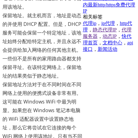
内最新http/https免费代理
用该地址。
IP
保留地址。就主机而言，地址是动态
相关标签
代理ip
，
ip代理
，
http代
的并使用 DHCP 配置。但是，DHCP
理
，
静态代理IP
，
代理
服务可能会保留一个特定地址，该地
服务器
，
动态IP
，
快代
址始终分配给特定主机，并且永远不
理首页
，
文档中心
，
api
接口
，
新闻活动
会提供给加入网络的任何其他主机。
一些但不是所有的家用路由器都支持
保留寻址。在该特定网络上，保留地
址的结果类似于静态地址。
保留地址方法对于在不同时间在不同
网络上使用的便携式设备非常有用。
这可能在 Windows WiFi 中最为明
显。如果您在 Windows 笔记本电脑
的 WiFi 适配器设置中设置静态地
址，那么它将尝试在它连接的每个
WiFi 网络上使用该地址。只有当不同