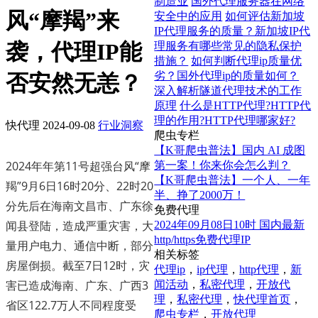
制造业
国外代理服务器在网络
风“摩羯”来
安全中的应用
如何评估新加坡
IP代理服务的质量？新加坡IP代
袭，代理IP能
理服务有哪些常见的隐私保护
措施？
如何判断代理ip质量优
劣？国外代理ip的质量如何？
否安然无恙？
深入解析隧道代理技术的工作
原理
什么是HTTP代理?HTTP代
理的作用?HTTP代理哪家好?
快代理
2024-09-08
行业洞察
爬虫专栏
【K哥爬虫普法】国内 AI 成图
2024年年第11号超强台风“摩
第一案！你来你会怎么判？
【K哥爬虫普法】一个人、一年
羯”9月6日16时20分、22时20
半、挣了2000万！
分先后在海南文昌市、广东徐
免费代理
闻县登陆，造成严重灾害，大
2024年09月08日10时 国内最新
http/https免费代理IP
量用户电力、通信中断，部分
相关标签
房屋倒损。截至7日12时，灾
代理ip
，
ip代理
，
http代理
，
新
害已造成海南、广东、广西3
闻活动
，
私密代理
，
开放代
理
，
私密代理
，
快代理首页
，
省区122.7万人不同程度受
爬虫专栏
，
开放代理