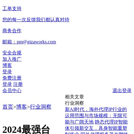
工单支持
您的每一次反馈我们都认真对待
商务合作
邮箱：pm@gizaworks.com
安全合规
加入推广
博客
登录
免费注册
登录
注册
会员中心
退出登录
相关文章
行业洞察
首页
>
博客
>
行业洞察
新AI时代，海外代理IP行业的
运用范围与市场规模：无限可
能与广阔天地
静态代理IP智能
2024最强台
体引领新交互，具身智能重塑