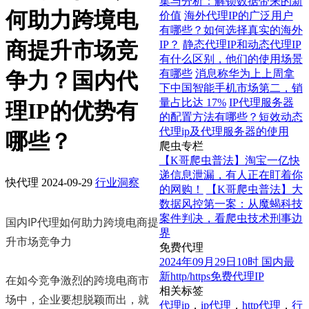
集与分析：解锁数据带来的新
何助力跨境电
价值
海外代理IP的广泛用户
有哪些？如何选择真实的海外
商提升市场竞
IP？
静态代理IP和动态代理IP
有什么区别，他们的使用场景
有哪些
消息称华为上上周拿
争力？国内代
下中国智能手机市场第二，销
量占比达 17%
IP代理服务器
理IP的优势有
的配置方法有哪些？短效动态
代理ip及代理服务器的使用
哪些？
爬虫专栏
【K哥爬虫普法】淘宝一亿快
递信息泄漏，有人正在盯着你
快代理
2024-09-29
行业洞察
的网购！
【K哥爬虫普法】大
数据风控第一案：从魔蝎科技
案件判决，看爬虫技术刑事边
国内IP代理如何助力跨境电商提
界
升市场竞争力
免费代理
2024年09月29日10时 国内最
新http/https免费代理IP
在如今竞争激烈的跨境电商市
相关标签
场中，企业要想脱颖而出，就
代理ip
，
ip代理
，
http代理
，
行