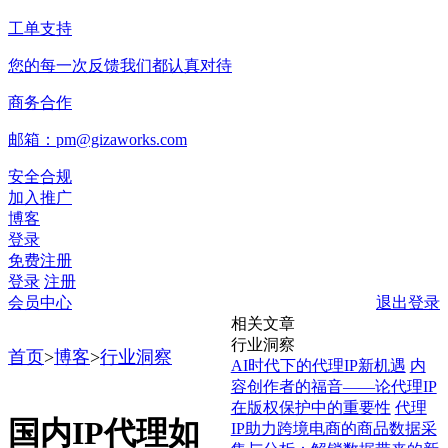
工单支持
您的每一次反馈我们都认真对待
商务合作
邮箱：pm@gizaworks.com
安全合规
加入推广
博客
登录
免费注册
登录
注册
会员中心
退出登录
相关文章
行业洞察
首页
>
博客
>
行业洞察
AI时代下的代理IP新机遇
内
容创作者的福音——论代理IP
在版权保护中的重要性
代理
国内IP代理如
IP助力跨境电商的商品数据采