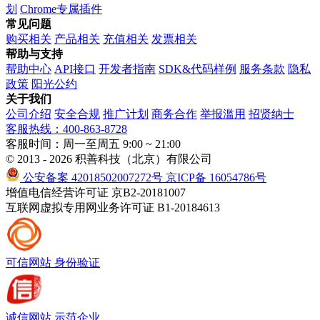
划
Chrome专属插件
常见问题
购买相关
产品相关
充值相关
发票相关
帮助与支持
帮助中心
API接口
开发者指南
SDK&代码样例
服务条款
隐私
政策
阳光公约
关于我们
公司介绍
安全合规
推广计划
商务合作
举报滥用
招贤纳士
客服热线：400-863-8728
客服时间：周一至周五 9:00 ~ 21:00
© 2013 - 2026 积善科技（北京）有限公司
公安备案 42018502007272号
京ICP备 16054786号
增值电信经营许可证 京B2-20181007
互联网虚拟专用网业务许可证 B1-20184613
可信网站
身份验证
诚信网站
示范企业