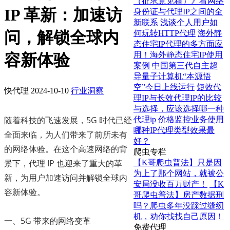
（征求意见稿）》看网络
IP 革新：加速访
身份证与代理IP之间的全
新联系
浅谈个人用户如
问，解锁全球内
何玩转HTTP代理
海外静
态住宅IP代理的多方面应
用！海外静态住宅IP使用
容新体验
案例
中国第三代自主超
导量子计算机“本源悟
空”今日上线运行
短效代
快代理
2024-10-10
行业洞察
理IP与长效代理IP的比较
与选择，应该选择哪一种
随着科技的飞速发展，5G 时代已经
代理ip
价格监控业务使用
哪种IP代理类型效果最
全面来临，为人们带来了前所未有
好？
的网络体验。在这个高速网络的背
爬虫专栏
景下，代理 IP 也迎来了重大的革
【K哥爬虫普法】只是因
为上了那个网站，就被公
新，为用户加速访问并解锁全球内
安局没收百万财产！
【K
容新体验。
哥爬虫普法】房产数据刑
吗？爬虫多年没踩过缝纫
机，劝你找找自己原因！
一、5G 带来的网络变革
免费代理