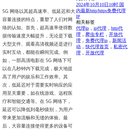
2024年10月10日10时 国
5G 网络以其超高速率、低延迟和大
内最新http/https免费代理
IP
容量连接的特点，重塑了人们对网
相关标签
络的认知。首先，超高速率使得数
代理ip
，
ip代理
，
http代
理
，
爬虫专栏
，
开放代
据传输速度大幅提升，无论是下载
理
，
免费代理ip
，
新闻活
大型文件、观看高清视频还是进行
动
，
快代理首页
，
私密代
实时互动，都能在瞬间完成。例
理
，
开放代理
如，一部高清电影在 5G 网络下可
以在几秒钟内下载完成，极大地提
高了用户的娱乐和工作效率。其
次，低延迟对于需要实时响应的应
用至关重要，如在线游戏、远程医
疗和智能交通等。在 5G 网络下，
延迟可以降低到毫秒级别，为用户
带来更加流畅和无缝的体验。最
后，大容量连接使得更多的设备可