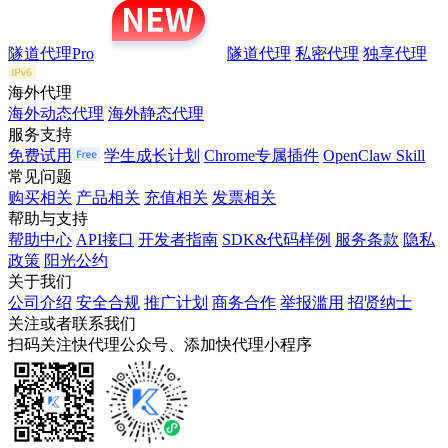
隧道代理Pro
隧道代理
私密代理
独享代理
海外代理
海外动态代理
海外静态代理
服务支持
免费试用
学生成长计划
Chrome专属插件
OpenClaw Skill
常见问题
购买相关
产品相关
充值相关
发票相关
帮助与支持
帮助中心
API接口
开发者指南
SDK&代码样例
服务条款
隐私
政策
阳光公约
关于我们
公司介绍
安全合规
推广计划
商务合作
举报滥用
招贤纳士
关注或者联系我们
扫码关注快代理公众号、添加快代理小程序