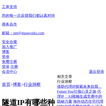
工单支持
您的每一次反馈我们都认真对待
商务合作
邮箱：pm@gizaworks.com
安全合规
加入推广
博客
登录
免费注册
登录
注册
会员中心
退出登录
相关文章
行业洞察
首页
>
博客
>
行业洞察
借助代理IP探索未来自我，
Future You引领心灵之旅
代
理IP：AI视频生成竞赛中的
隧道IP有哪些种
隐秘力量
海外动态住宅代理