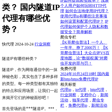
IP如何提高爬虫效率？
浅谈
类？ 国内隧道IP
个人用户如何玩转HTTP代
理
如何合法地使用IP代理？
代理有哪些优
使用代理ip有哪些注意事项
如何设置和配置代理IP？
IP
代理如何保护个人隐私和数
势？
据安全？简单解析
爬虫专栏
【K哥爬虫普法】一个人、
快代理
2024-10-24
行业洞察
一年半、挣了2000万！
【K
哥爬虫普法】大众点评VS百
隧道IP有哪些种类？
度地图，论“数据权属”对爬
虫开发的罪与罚！
免费代理
隧道IP，作为网络通信中的一抹
2024年10月24日18时 国内最
神秘色彩，其实包含了多种多样
新http/https免费代理IP
的类型。每一种类型都有其独特
相关标签
代理ip
，
ip代理
，
http代理
，
的特点和应用场景，让我们一起
行业洞察
，
文档中心
，
新闻
来揭开它们的神秘面纱吧！
活动
，
独享代理
，
爬虫专
栏
，
免费代理ip
，
新闻活动
***隧道IP
首先登场的是
。***，