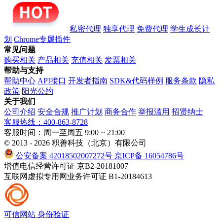
私密代理
独享代理
免费代理
学生成长计
划
Chrome专属插件
常见问题
购买相关
产品相关
充值相关
发票相关
帮助与支持
帮助中心
API接口
开发者指南
SDK&代码样例
服务条款
隐私
政策
阳光公约
关于我们
公司介绍
安全合规
推广计划
商务合作
举报滥用
招贤纳士
客服热线：400-863-8728
客服时间：周一至周五 9:00 ~ 21:00
© 2013 - 2026 积善科技（北京）有限公司
公安备案 42018502007272号
京ICP备 16054786号
增值电信经营许可证 京B2-20181007
互联网虚拟专用网业务许可证 B1-20184613
可信网站
身份验证