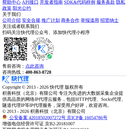
帮助中心
API接口
开发者指南
SDK&代码样例
服务条款
隐私
政策
阳光公约
关于我们
公司介绍
安全合规
推广计划
商务合作
举报滥用
招贤纳士
关注或者联系我们
扫码关注快代理公众号、添加快代理小程序
售前咨询：
点此咨询
咨询热线：
400-863-8728
Copyright © 2013 - 2026 快代理 版权所有
积善科技（北京）有限公司 专注为先进的大数据采集企业提
供高品质的网络IP代理云服务，包括HTTP代理、Socks代理、
隧道代理IP等IP代理服务，深受用户好评，欢迎咨询。
© 2013 - 2026 积善科技（北京）有限公司
公安备案 42018502007272号
京ICP备 16054786号
增值电信经营许可证 京B2-20181007