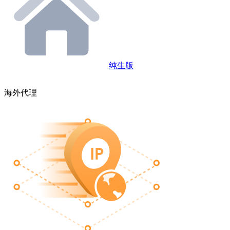
纯生版
海外代理