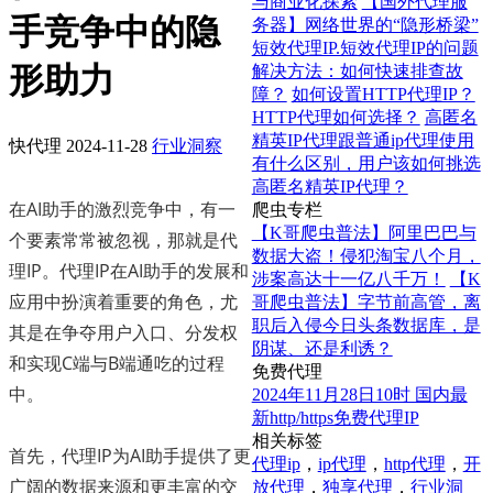
与商业化探索
【国外代理服
手竞争中的隐
务器】网络世界的“隐形桥梁”
短效代理IP.短效代理IP的问题
形助力
解决方法：如何快速排查故
障？
如何设置HTTP代理IP？
HTTP代理如何选择？
高匿名
精英IP代理跟普通ip代理使用
快代理
2024-11-28
行业洞察
有什么区别，用户该如何挑选
高匿名精英IP代理？
在AI助手的激烈竞争中，有一
爬虫专栏
【K哥爬虫普法】阿里巴巴与
个要素常常被忽视，那就是代
数据大盗！侵犯淘宝八个月，
理IP。代理IP在AI助手的发展和
涉案高达十一亿八千万！
【K
应用中扮演着重要的角色，尤
哥爬虫普法】字节前高管，离
职后入侵今日头条数据库，是
其是在争夺用户入口、分发权
阴谋、还是利诱？
和实现C端与B端通吃的过程
免费代理
中。
2024年11月28日10时 国内最
新http/https免费代理IP
相关标签
首先，代理IP为AI助手提供了更
代理ip
，
ip代理
，
http代理
，
开
广阔的数据来源和更丰富的交
放代理
，
独享代理
，
行业洞