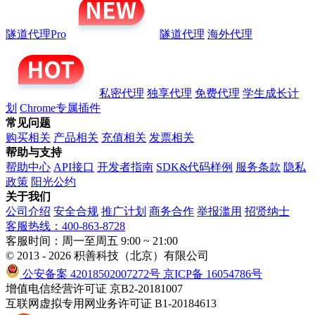
隧道代理Pro
隧道代理
海外代理
私密代理
独享代理
免费代理
学生成长计
划
Chrome专属插件
常见问题
购买相关
产品相关
充值相关
发票相关
帮助与支持
帮助中心
API接口
开发者指南
SDK&代码样例
服务条款
隐私
政策
阳光公约
关于我们
公司介绍
安全合规
推广计划
商务合作
举报滥用
招贤纳士
客服热线：400-863-8728
客服时间：周一至周五 9:00 ~ 21:00
© 2013 - 2026 积善科技（北京）有限公司
公安备案 42018502007272号
京ICP备 16054786号
增值电信经营许可证 京B2-20181007
互联网虚拟专用网业务许可证 B1-20184613