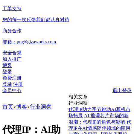
工单支持
您的每一次反馈我们都认真对待
商务合作
邮箱：pm@gizaworks.com
安全合规
加入推广
博客
登录
免费注册
登录
注册
会员中心
退出登录
相关文章
行业洞察
首页
>
博客
>
行业洞察
代理IP助力字节跳动AI耳机市
场拓展
AI 推理芯片市场的新
浪潮：代理IP的角色与影响
代
代理IP：AI助
理IP在AI情感陪伴领域的应用