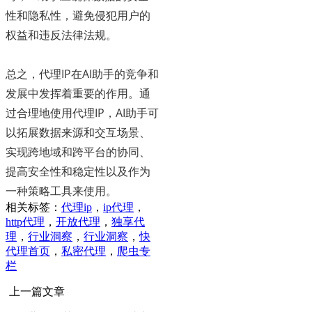
性和隐私性，避免侵犯用户的
权益和违反法律法规。
总之，代理IP在AI助手的竞争和
发展中发挥着重要的作用。通
过合理地使用代理IP，AI助手可
以拓展数据来源和交互场景、
实现跨地域和跨平台的协同、
提高安全性和稳定性以及作为
一种策略工具来使用。
相关标签：
代理ip
，
ip代理
，
http代理
，
开放代理
，
独享代
理
，
行业洞察
，
行业洞察
，
快
代理首页
，
私密代理
，
爬虫专
栏
上一篇文章