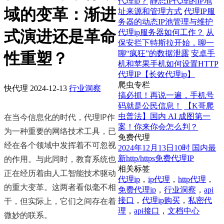
代理ip？
静态IP代理的IP地
域的变革：渐进
址来源和管理方式
代理IP服
务器的动态IP池管理与维护
式演进还是革命
代理ip服务器如何工作？
从
保安拦下特斯拉开始，聊一
聊“疯狂”的数据泄露
安卓手
性重塑？
机和苹果手机如何设置HTTP
代理IP【长效代理ip】
爬虫专栏
快代理
2024-12-13
行业洞察
搞必抓！再说一遍，手机号
码就是公民信息！
【K哥爬
在当今信息化的时代，代理IP作
虫普法】国内 AI 成图第一
案！你来你会怎么判？
为一种重要的网络技术工具，已
免费代理
经在各个领域中发挥着不可忽视
2024年12月13日10时 国内最
的作用。与此同时，教育系统也
新http/https免费代理IP
相关标签
正在经历着由人工智能技术驱动
代理ip
，
ip代理
，
http代理
，
的重大变革。这两者看似毫不相
免费代理ip
，
行业洞察
，
api
干，但实际上，它们之间存在着
接口
，
代理ip购买
，
私密代
理
，
api接口
，
文档中心
微妙的联系。