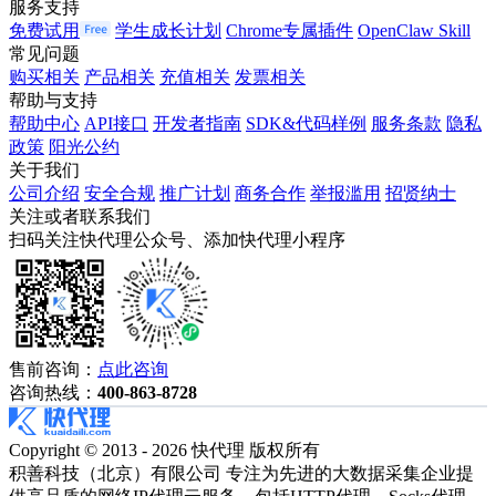
服务支持
免费试用
学生成长计划
Chrome专属插件
OpenClaw Skill
常见问题
购买相关
产品相关
充值相关
发票相关
帮助与支持
帮助中心
API接口
开发者指南
SDK&代码样例
服务条款
隐私
政策
阳光公约
关于我们
公司介绍
安全合规
推广计划
商务合作
举报滥用
招贤纳士
关注或者联系我们
扫码关注快代理公众号、添加快代理小程序
售前咨询：
点此咨询
咨询热线：
400-863-8728
Copyright © 2013 - 2026 快代理 版权所有
积善科技（北京）有限公司 专注为先进的大数据采集企业提