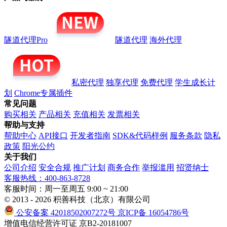
隧道代理Pro
隧道代理
海外代理
私密代理
独享代理
免费代理
学生成长计
划
Chrome专属插件
常见问题
购买相关
产品相关
充值相关
发票相关
帮助与支持
帮助中心
API接口
开发者指南
SDK&代码样例
服务条款
隐私
政策
阳光公约
关于我们
公司介绍
安全合规
推广计划
商务合作
举报滥用
招贤纳士
客服热线：400-863-8728
客服时间：周一至周五 9:00 ~ 21:00
© 2013 - 2026 积善科技（北京）有限公司
公安备案 42018502007272号
京ICP备 16054786号
增值电信经营许可证 京B2-20181007