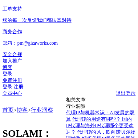
工单支持
您的每一次反馈我们都认真对待
商务合作
邮箱：pm@gizaworks.com
安全合规
加入推广
博客
登录
免费注册
登录
注册
会员中心
退出登录
相关文章
行业洞察
首页
>
博客
>
行业洞察
代理IP与机器常识：AI发展的双
翼
代理IP的用途有哪些？ 国内
IP代理与海外IP代理哪个更受欢
SOLAMI：
迎？
代理IP的风，吹向诺贝尔物