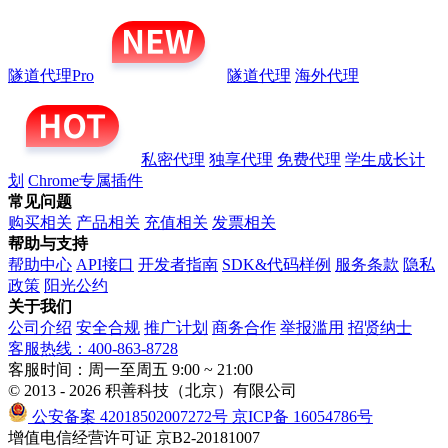
隧道代理Pro
隧道代理
海外代理
私密代理
独享代理
免费代理
学生成长计
划
Chrome专属插件
常见问题
购买相关
产品相关
充值相关
发票相关
帮助与支持
帮助中心
API接口
开发者指南
SDK&代码样例
服务条款
隐私
政策
阳光公约
关于我们
公司介绍
安全合规
推广计划
商务合作
举报滥用
招贤纳士
客服热线：400-863-8728
客服时间：周一至周五 9:00 ~ 21:00
© 2013 - 2026 积善科技（北京）有限公司
公安备案 42018502007272号
京ICP备 16054786号
增值电信经营许可证 京B2-20181007