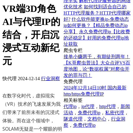
理学奖
解析代理IP服务器的网络
VR端3D角色
优化技术
如何找到适合自己的
HTTP代理服务？HTTP代理哪家
AI与代理IP的
好?
什么软件能更换ip-免费动态
ip如何更换？【精品免费动态ip
分享】
永久免费代理ip【比收费
结合，开启沉
的还稳定】好用的免费代理ip地
址获取
浸式互动新纪
爬虫专栏
接单小赚两千，有期徒刑两年！
元
【K哥爬虫普法】大众点评VS百
度地图，论“数据权属”对爬虫开
发的罪与罚！
快代理
2024-12-14
行业洞察
免费代理
2024年12月14日10时 国内最新
http/https免费代理IP
在数字化时代，虚拟现实
相关标签
（VR）技术的飞速发展为我
代理ip
，
ip代理
，
http代理
，
新闻
们带来了前所未有的沉浸式
活动
，
免费代理ip
，
私密代理
，
隧道代理
，
文档中心
，
行业洞
体验。而在这个领域中，
察
，
免费代理ip
SOLAMI无疑是一个耀眼的明