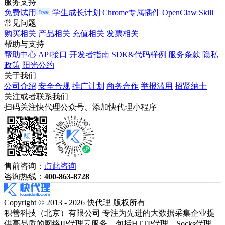
服务支持
免费试用
学生成长计划
Chrome专属插件
OpenClaw Skill
常见问题
购买相关
产品相关
充值相关
发票相关
帮助与支持
帮助中心
API接口
开发者指南
SDK&代码样例
服务条款
隐私
政策
阳光公约
关于我们
公司介绍
安全合规
推广计划
商务合作
举报滥用
招贤纳士
关注或者联系我们
扫码关注快代理公众号、添加快代理小程序
售前咨询：
点此咨询
咨询热线：
400-863-8728
Copyright © 2013 - 2026 快代理 版权所有
积善科技（北京）有限公司 专注为先进的大数据采集企业提
供高品质的网络IP代理云服务，包括HTTP代理、Socks代理、