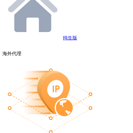
纯生版
海外代理