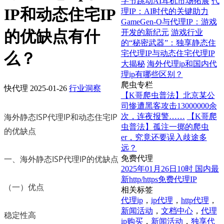
字节跳动AI耳机市场拓展
代
IP和动态住宅IP
理IP：AI时代的关键助力
GameGen-O与代理IP：游戏
的优缺点有什
开发的新纪元
游戏行业
的“秘密武器”：独享静态住
宅代理IP与动态住宅代理IP
么？
大揭秘
海外代理ip和国内代
理ip有哪些区别？
爬虫专栏
快代理
2025-01-26
行业洞察
【K哥爬虫普法】北京某公
司惨遭黑客攻击13000000余
海外静态ISP代理IP和动态住宅IP
次，连夜报警……
【K哥爬
虫普法】孤注一掷的爬虫
的优缺点
er，究竟还要误入歧途多
远？
一、海外静态ISP代理IP的优缺点
免费代理
2025年01月26日10时 国内最
新http/https免费代理IP
（一）优点
相关标签
代理ip
，
ip代理
，
http代理
，
新闻活动
，
文档中心
，
代理
稳定性高
ip购买
，
新闻活动
，
独享代