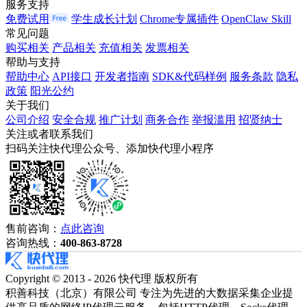
服务支持
免费试用
学生成长计划
Chrome专属插件
OpenClaw Skill
常见问题
购买相关
产品相关
充值相关
发票相关
帮助与支持
帮助中心
API接口
开发者指南
SDK&代码样例
服务条款
隐私
政策
阳光公约
关于我们
公司介绍
安全合规
推广计划
商务合作
举报滥用
招贤纳士
关注或者联系我们
扫码关注快代理公众号、添加快代理小程序
售前咨询：
点此咨询
咨询热线：
400-863-8728
Copyright © 2013 - 2026 快代理 版权所有
积善科技（北京）有限公司 专注为先进的大数据采集企业提