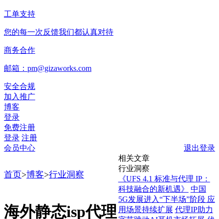
工单支持
您的每一次反馈我们都认真对待
商务合作
邮箱：pm@gizaworks.com
安全合规
加入推广
博客
登录
免费注册
登录
注册
会员中心
退出登录
相关文章
行业洞察
首页
>
博客
>
行业洞察
《UFS 4.1 标准与代理 IP：
科技融合的新机遇》
中国
5G发展进入“下半场”阶段 应
海外静态isp代理
用场景持续扩展
代理IP助力