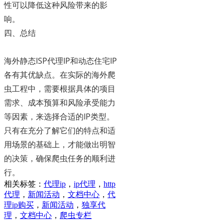
性可以降低这种风险带来的影
响。
四、总结
海外静态ISP代理IP和动态住宅IP
各有其优缺点。在实际的海外爬
虫工程中，需要根据具体的项目
需求、成本预算和风险承受能力
等因素，来选择合适的IP类型。
只有在充分了解它们的特点和适
用场景的基础上，才能做出明智
的决策，确保爬虫任务的顺利进
行。
相关标签：
代理ip
，
ip代理
，
http
代理
，
新闻活动
，
文档中心
，
代
理ip购买
，
新闻活动
，
独享代
理
，
文档中心
，
爬虫专栏