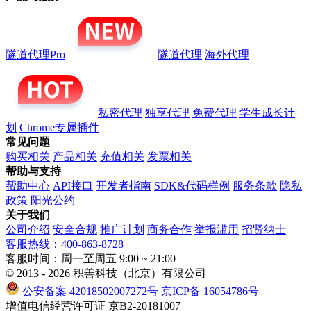
隧道代理Pro
隧道代理
海外代理
私密代理
独享代理
免费代理
学生成长计
划
Chrome专属插件
常见问题
购买相关
产品相关
充值相关
发票相关
帮助与支持
帮助中心
API接口
开发者指南
SDK&代码样例
服务条款
隐私
政策
阳光公约
关于我们
公司介绍
安全合规
推广计划
商务合作
举报滥用
招贤纳士
客服热线：400-863-8728
客服时间：周一至周五 9:00 ~ 21:00
© 2013 - 2026 积善科技（北京）有限公司
公安备案 42018502007272号
京ICP备 16054786号
增值电信经营许可证 京B2-20181007