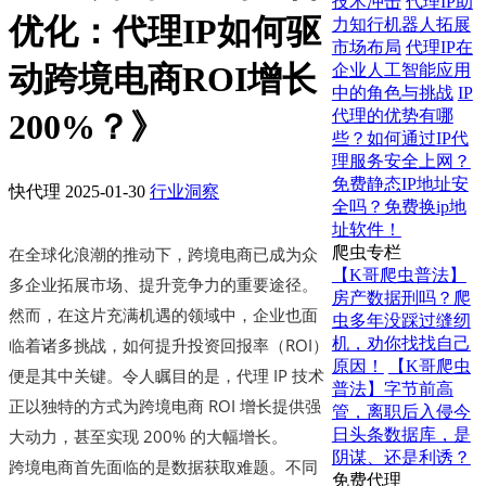
技术冲击
代理IP助
优化：代理IP如何驱
力知行机器人拓展
市场布局
代理IP在
动跨境电商ROI增长
企业人工智能应用
中的角色与挑战
IP
代理的优势有哪
200%？》
些？如何通过IP代
理服务安全上网？
免费静态IP地址安
快代理
2025-01-30
行业洞察
全吗？免费换ip地
址软件！
爬虫专栏
在全球化浪潮的推动下，跨境电商已成为众
【K哥爬虫普法】
多企业拓展市场、提升竞争力的重要途径。
房产数据刑吗？爬
然而，在这片充满机遇的领域中，企业也面
虫多年没踩过缝纫
机，劝你找找自己
临着诸多挑战，如何提升投资回报率（ROI）
原因！
【K哥爬虫
便是其中关键。令人瞩目的是，代理 IP 技术
普法】字节前高
正以独特的方式为跨境电商 ROI 增长提供强
管，离职后入侵今
日头条数据库，是
大动力，甚至实现 200% 的大幅增长。
阴谋、还是利诱？
跨境电商首先面临的是数据获取难题。不同
免费代理