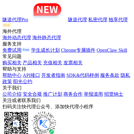
隧道代理Pro
隧道代理
私密代理
独享代理
海外代理
海外动态代理
海外静态代理
服务支持
免费试用
学生成长计划
Chrome专属插件
OpenClaw Skill
常见问题
购买相关
产品相关
充值相关
发票相关
帮助与支持
帮助中心
API接口
开发者指南
SDK&代码样例
服务条款
隐私
政策
阳光公约
关于我们
公司介绍
安全合规
推广计划
商务合作
举报滥用
招贤纳士
关注或者联系我们
扫码关注快代理公众号、添加快代理小程序