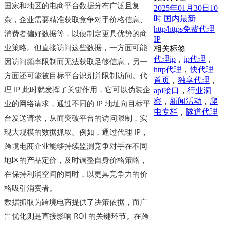
国家和地区的电商平台数据分布广泛且复
2025年01月30日10
时 国内最新
杂，企业需要精准获取竞争对手价格信息、
http/https免费代理
消费者偏好数据等，以便制定更具优势的商
IP
业策略。但直接访问这些数据，一方面可能
相关标签
代理ip
，
ip代理
，
因访问频率限制而无法获取足够信息，另一
http代理
，
快代理
方面还可能被目标平台识别并限制访问。代
首页
，
独享代理
，
理 IP 此时就发挥了关键作用，它可以伪装企
api接口
，
行业洞
察
，
新闻活动
，
爬
业的网络请求，通过不同的 IP 地址向目标平
虫专栏
，
隧道代理
台发送请求，从而突破平台的访问限制，实
现大规模的数据抓取。例如，通过代理 IP，
跨境电商企业能够持续监测竞争对手在不同
地区的产品定价，及时调整自身价格策略，
在保持利润空间的同时，以更具竞争力的价
格吸引消费者。
数据抓取为跨境电商提供了决策依据，而广
告优化则是直接影响 ROI 的关键环节。在跨