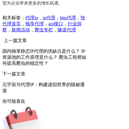
望为企业带来更多的增长机遇。
相关标签：
代理ip
，
ip代理
，
http代理
，
快
代理首页
，
独享代理
，
api接口
，
行业洞
察
，
新闻活动
，
爬虫专栏
，
隧道代理
上一篇文章
国内独享静态IP代理的优缺点是什么？ IP
资源池的工作原理是什么？ 爬虫工程师如
何提高爬虫的稳定性？
下一篇文章
元宇宙与代理IP：构建虚拟世界的隐秘通
道
你可能喜欢