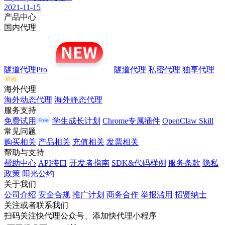
2021-11-15
产品中心
国内代理
隧道代理Pro
隧道代理
私密代理
独享代理
海外代理
海外动态代理
海外静态代理
服务支持
免费试用
学生成长计划
Chrome专属插件
OpenClaw Skill
常见问题
购买相关
产品相关
充值相关
发票相关
帮助与支持
帮助中心
API接口
开发者指南
SDK&代码样例
服务条款
隐私
政策
阳光公约
关于我们
公司介绍
安全合规
推广计划
商务合作
举报滥用
招贤纳士
关注或者联系我们
扫码关注快代理公众号、添加快代理小程序