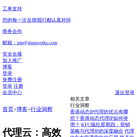
工单支持
您的每一次反馈我们都认真对待
商务合作
邮箱：pm@gizaworks.com
安全合规
加入推广
博客
登录
免费注册
登录
注册
会员中心
退出登录
相关文章
行业洞察
首页
>
博客
>
行业洞察
香港动态IP代理的优点有哪
些？香港动态代理IP如何使
用？
KFC疯狂星期四：营销
代理云：高效
策略与代理IP的深度融合
代理