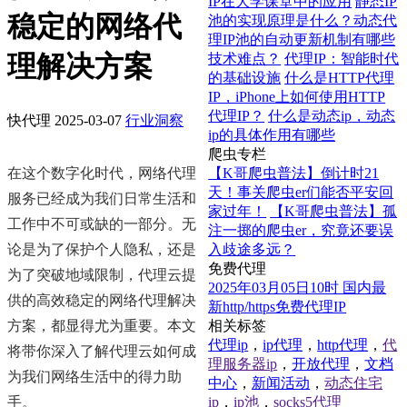
IP在大学课堂中的应用
静态IP
稳定的网络代
池的实现原理是什么？动态代
理IP池的自动更新机制有哪些
理解决方案
技术难点？
代理IP：智能时代
的基础设施
什么是HTTP代理
IP，iPhone上如何使用HTTP
代理IP？
什么是动态ip，动态
快代理
2025-03-07
行业洞察
ip的具体作用有哪些
爬虫专栏
在这个数字化时代，网络代理
【K哥爬虫普法】倒计时21
天！事关爬虫er们能否平安回
服务已经成为我们日常生活和
家过年！
【K哥爬虫普法】孤
工作中不可或缺的一部分。无
注一掷的爬虫er，究竟还要误
论是为了保护个人隐私，还是
入歧途多远？
免费代理
为了突破地域限制，代理云提
2025年03月05日10时 国内最
供的高效稳定的网络代理解决
新http/https免费代理IP
方案，都显得尤为重要。本文
相关标签
代理ip
，
ip代理
，
http代理
，
代
将带你深入了解代理云如何成
理服务器ip
，
开放代理
，
文档
为我们网络生活中的得力助
中心
，
新闻活动
，
动态住宅
手。
ip
，
ip池
，
socks5代理