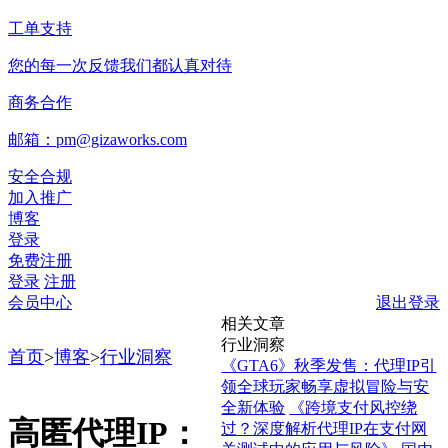
工单支持
您的每一次反馈我们都认真对待
商务合作
邮箱：pm@gizaworks.com
安全合规
加入推广
博客
登录
免费注册
登录
注册
会员中心
退出登录
相关文章
行业洞察
首页
>
博客
>
行业洞察
《GTA6》秋季发售：代理IP引
领全球玩家畅享虚拟冒险与安
全新体验
《跨境支付风控绕
高匿代理IP：
过？深度解析代理IP在支付网