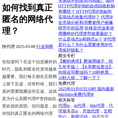
关测试中的应用与风险》
国内
如何找到真正
HTTP代理IP池的自动回收机制
有哪些？ HTTP代理IP池如何
匿名的网络代
实现动态收集代理IP？
代理IP
在市场分析和消费者用户画像
研究中的应用
价格监控业务使
理？
用哪种IP代理类型效果最好？
什么是动态ip和静态ip？
IP代理
是什么？为什么需要使用IP代
快代理
2025-03-08
行业洞察
理保护隐私？
爬虫专栏
你知道吗？在这个信息爆炸的
【榔的诱惑】爬湘潭铺子，吃
九年牢饭！
【K哥爬虫普法】
时代，隐私和匿名性变得越来
你很会写爬虫吗？10秒抢票、
越重要。我们每天都在互联网
10秒入狱，了解一下？
上留下足迹，但有时候，我们
免费代理
2025年03月05日10时 国内最新
真的需要隐藏这些足迹。这就
http/https免费代理IP
是为什么高匿代理IP变得如此
相关标签
受欢迎的原因。但问题是，如
代理ip
，
ip代理
，
http代理
，
代
理服务器ip
，
开放代理
，
文档
何找到真正匿名的网络代理
中心
，
新闻活动
，
动态住宅