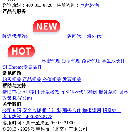
咨询热线：400-863-8728
售前咨询：
点此咨询
产品与服务
隧道代理Pro
隧道代理
海外代理
私密代理
独享代理
免费代理
学生成长计
划
Chrome专属插件
常见问题
购买相关
产品相关
充值相关
发票相关
帮助与支持
帮助中心
API接口
开发者指南
SDK&代码样例
服务条款
隐私
政策
阳光公约
关于我们
公司介绍
安全合规
推广计划
商务合作
举报滥用
招贤纳士
客服热线：400-863-8728
客服时间：周一至周五 9:00 ~ 21:00
© 2013 - 2026 积善科技（北京）有限公司