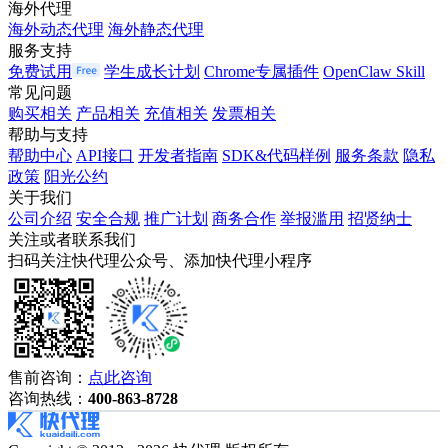
海外代理
海外动态代理
海外静态代理
服务支持
免费试用
学生成长计划
Chrome专属插件
OpenClaw Skill
常见问题
购买相关
产品相关
充值相关
发票相关
帮助与支持
帮助中心
API接口
开发者指南
SDK&代码样例
服务条款
隐私
政策
阳光公约
关于我们
公司介绍
安全合规
推广计划
商务合作
举报滥用
招贤纳士
关注或者联系我们
扫码关注快代理公众号、添加快代理小程序
售前咨询：
点此咨询
咨询热线：
400-863-8728