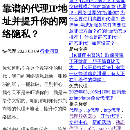
量？
代理IP：助力人工智能
靠谱的代理IP地
突破规模定律的新篇章
代理
IP：网络世界的“智能体”
为
址并提升你的网
什么要使用高匿IP代理？
选
择http动态ip服务软件需要注
意哪些方面？好的http动态ip
络隐私？
推荐！
什么是静态IP代理，
静态IP代理如何设置？
爬虫专栏
快代理
2025-03-09
行业洞察
【K哥爬虫普法】取保候审
了还敢爬！胆子简直比天
你知道吗？在这个数字化的时
大！
【K哥爬虫普法】淘宝
一亿快递信息泄漏，有人正
代，我们的网络隐私就像一张脆
在盯着你的网购！
弱的纸，一捅就破。但别担心，
免费代理
我今天不是来吓唬你的，我是来
2025年03月05日10时 国内最
新http/https免费代理IP
给你支招的。咱们聊聊如何找到
相关标签
靠谱的代理IP地址，提升你的网
代理ip
，
ip代理
，
http代理
，
络隐私。
代理服务器ip
，
开放代理
，
文档中心
，
新闻活动
，
动态
住宅ip
，
ip池
，
socks5代理
先说说代理IP是啥玩意儿。简单