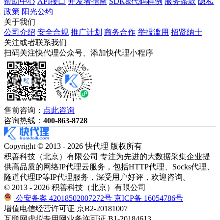
帮助中心
API接口
开发者指南
SDK&代码样例
服务条款
隐私
政策
阳光公约
关于我们
公司介绍
安全合规
推广计划
商务合作
举报滥用
招贤纳士
关注或者联系我们
扫码关注快代理公众号、添加快代理小程序
售前咨询：
点此咨询
咨询热线：
400-863-8728
Copyright © 2013 - 2026 快代理 版权所有
积善科技（北京）有限公司 专注为先进的大数据采集企业提
供高品质的网络IP代理云服务，包括HTTP代理、Socks代理、
隧道代理IP等IP代理服务，深受用户好评，欢迎咨询。
© 2013 - 2026 积善科技（北京）有限公司
公安备案 42018502007272号
京ICP备 16054786号
增值电信经营许可证 京B2-20181007
互联网虚拟专用网业务许可证 B1-20184613