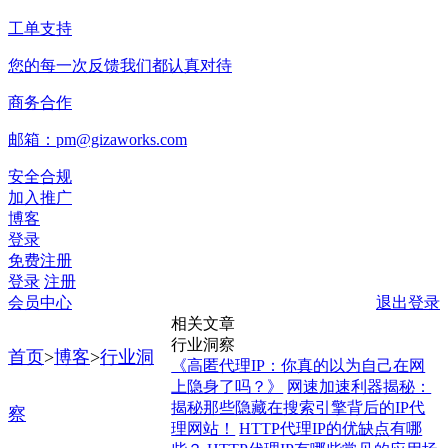
工单支持
您的每一次反馈我们都认真对待
商务合作
邮箱：pm@gizaworks.com
安全合规
加入推广
博客
登录
免费注册
登录
注册
会员中心
退出登录
相关文章
行业洞察
首页
>
博客
>
行业洞
《高匿代理IP：你真的以为自己在网
上隐身了吗？》
网速加速利器揭秘：
揭秘那些隐藏在搜索引擎背后的IP代
察
理网站！
HTTP代理IP的优缺点有哪