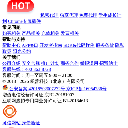
私密代理
独享代理
免费代理
学生成长计
划
Chrome专属插件
常见问题
购买相关
产品相关
充值相关
发票相关
帮助与支持
帮助中心
API接口
开发者指南
SDK&代码样例
服务条款
隐私
政策
阳光公约
关于我们
公司介绍
安全合规
推广计划
商务合作
举报滥用
招贤纳士
客服热线：400-863-8728
客服时间：周一至周五 9:00 ~ 21:00
© 2013 - 2026 积善科技（北京）有限公司
公安备案 42018502007272号
京ICP备 16054786号
增值电信经营许可证 京B2-20181007
互联网虚拟专用网业务许可证 B1-20184613
可信网站
身份验证