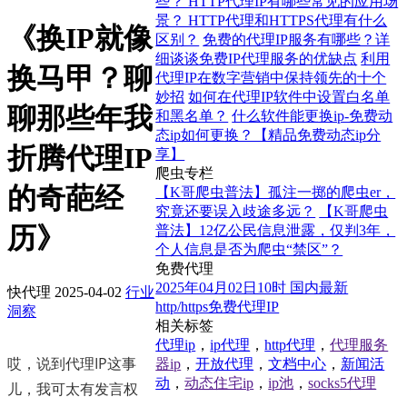
些？ HTTP代理IP有哪些常见的应用场
景？ HTTP代理和HTTPS代理有什么
《换IP就像
区别？
免费的代理IP服务有哪些？详
细谈谈免费IP代理服务的优缺点
利用
换马甲？聊
代理IP在数字营销中保持领先的十个
妙招
如何在代理IP软件中设置白名单
聊那些年我
和黑名单？
什么软件能更换ip-免费动
态ip如何更换？【精品免费动态ip分
折腾代理IP
享】
爬虫专栏
的奇葩经
【K哥爬虫普法】孤注一掷的爬虫er，
究竟还要误入歧途多远？
【K哥爬虫
历》
普法】12亿公民信息泄露，仅判3年，
个人信息是否为爬虫“禁区”？
免费代理
2025年04月02日10时 国内最新
快代理
2025-04-02
行业
http/https免费代理IP
洞察
相关标签
代理ip
，
ip代理
，
http代理
，
代理服务
哎，说到代理IP这事
器ip
，
开放代理
，
文档中心
，
新闻活
动
，
动态住宅ip
，
ip池
，
socks5代理
儿，我可太有发言权