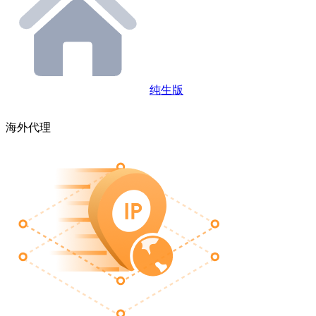
纯生版
海外代理