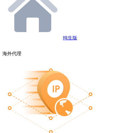
纯生版
海外代理