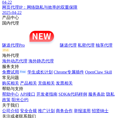
04-22
网页代理IP：网络隐私与效率的双重保障
2025-04-22
产品中心
国内代理
隧道代理Pro
隧道代理
私密代理
独享代理
海外代理
海外动态代理
海外静态代理
服务支持
免费试用
学生成长计划
Chrome专属插件
OpenClaw Skill
常见问题
购买相关
产品相关
充值相关
发票相关
帮助与支持
帮助中心
API接口
开发者指南
SDK&代码样例
服务条款
隐私
政策
阳光公约
关于我们
公司介绍
安全合规
推广计划
商务合作
举报滥用
招贤纳士
关注或者联系我们