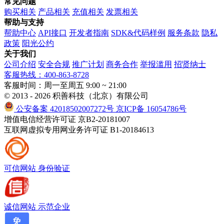
常见问题
购买相关
产品相关
充值相关
发票相关
帮助与支持
帮助中心
API接口
开发者指南
SDK&代码样例
服务条款
隐私
政策
阳光公约
关于我们
公司介绍
安全合规
推广计划
商务合作
举报滥用
招贤纳士
客服热线：400-863-8728
客服时间：周一至周五 9:00 ~ 21:00
© 2013 - 2026 积善科技（北京）有限公司
公安备案 42018502007272号
京ICP备 16054786号
增值电信经营许可证 京B2-20181007
互联网虚拟专用网业务许可证 B1-20184613
可信网站
身份验证
诚信网站
示范企业