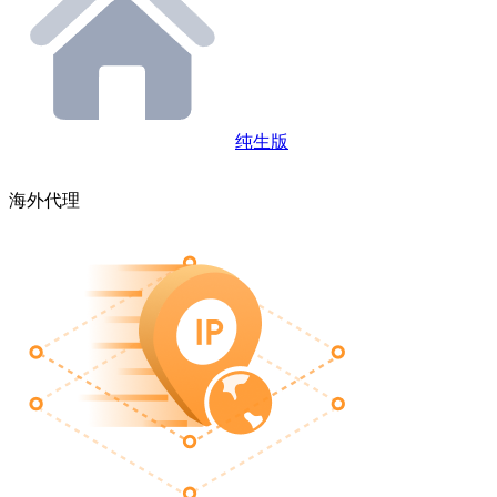
纯生版
海外代理