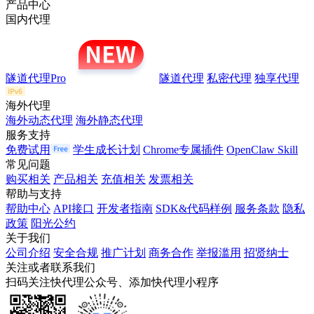
产品中心
国内代理
隧道代理Pro
隧道代理
私密代理
独享代理
海外代理
海外动态代理
海外静态代理
服务支持
免费试用
学生成长计划
Chrome专属插件
OpenClaw Skill
常见问题
购买相关
产品相关
充值相关
发票相关
帮助与支持
帮助中心
API接口
开发者指南
SDK&代码样例
服务条款
隐私
政策
阳光公约
关于我们
公司介绍
安全合规
推广计划
商务合作
举报滥用
招贤纳士
关注或者联系我们
扫码关注快代理公众号、添加快代理小程序