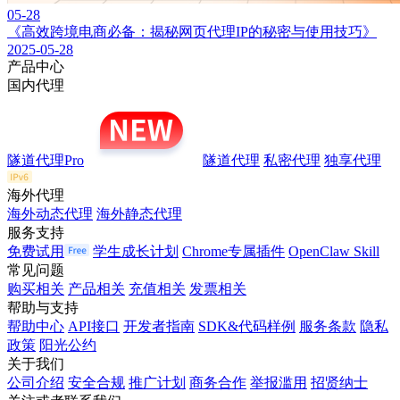
05-28
《高效跨境电商必备：揭秘网页代理IP的秘密与使用技巧》
2025-05-28
产品中心
国内代理
隧道代理Pro
隧道代理
私密代理
独享代理
海外代理
海外动态代理
海外静态代理
服务支持
免费试用
学生成长计划
Chrome专属插件
OpenClaw Skill
常见问题
购买相关
产品相关
充值相关
发票相关
帮助与支持
帮助中心
API接口
开发者指南
SDK&代码样例
服务条款
隐私
政策
阳光公约
关于我们
公司介绍
安全合规
推广计划
商务合作
举报滥用
招贤纳士