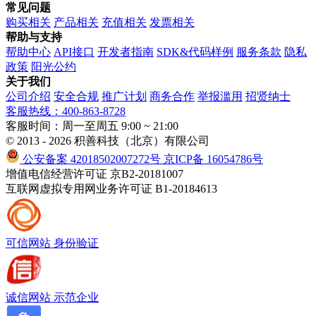
常见问题
购买相关
产品相关
充值相关
发票相关
帮助与支持
帮助中心
API接口
开发者指南
SDK&代码样例
服务条款
隐私
政策
阳光公约
关于我们
公司介绍
安全合规
推广计划
商务合作
举报滥用
招贤纳士
客服热线：400-863-8728
客服时间：周一至周五 9:00 ~ 21:00
© 2013 - 2026 积善科技（北京）有限公司
公安备案 42018502007272号
京ICP备 16054786号
增值电信经营许可证 京B2-20181007
互联网虚拟专用网业务许可证 B1-20184613
可信网站
身份验证
诚信网站
示范企业