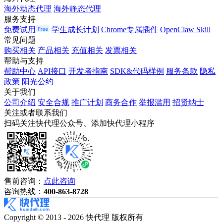
海外动态代理
海外静态代理
服务支持
免费试用
学生成长计划
Chrome专属插件
OpenClaw Skill
常见问题
购买相关
产品相关
充值相关
发票相关
帮助与支持
帮助中心
API接口
开发者指南
SDK&代码样例
服务条款
隐私
政策
阳光公约
关于我们
公司介绍
安全合规
推广计划
商务合作
举报滥用
招贤纳士
关注或者联系我们
扫码关注快代理公众号、添加快代理小程序
售前咨询：
点此咨询
咨询热线：
400-863-8728
Copyright © 2013 - 2026 快代理 版权所有