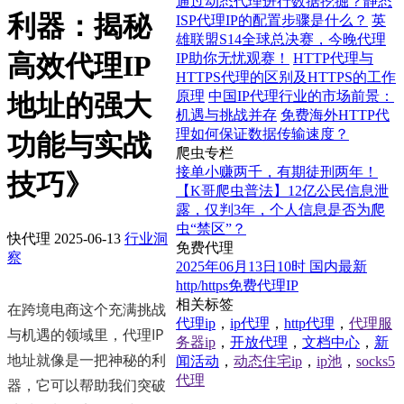
通过动态代理进行数据挖掘？静态
利器：揭秘
ISP代理IP的配置步骤是什么？
英
雄联盟S14全球总决赛，今晚代理
高效代理IP
IP助你无忧观赛！
HTTP代理与
HTTPS代理的区别及HTTPS的工作
原理
中国IP代理行业的市场前景：
地址的强大
机遇与挑战并存
免费海外HTTP代
理如何保证数据传输速度？
功能与实战
爬虫专栏
接单小赚两千，有期徒刑两年！
技巧》
【K哥爬虫普法】12亿公民信息泄
露，仅判3年，个人信息是否为爬
虫“禁区”？
快代理
2025-06-13
行业洞
免费代理
察
2025年06月13日10时 国内最新
http/https免费代理IP
相关标签
在跨境电商这个充满挑战
代理ip
，
ip代理
，
http代理
，
代理服
与机遇的领域里，代理IP
务器ip
，
开放代理
，
文档中心
，
新
地址就像是一把神秘的利
闻活动
，
动态住宅ip
，
ip池
，
socks5
代理
器，它可以帮助我们突破