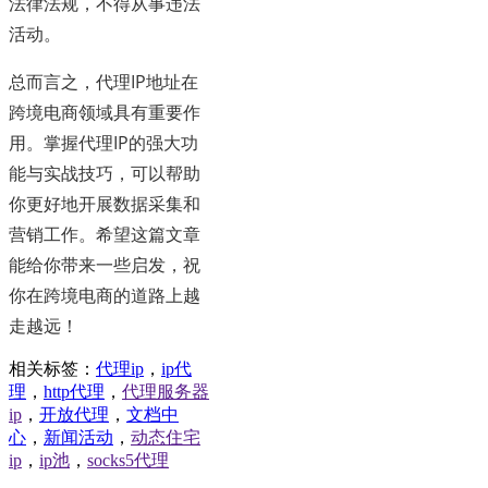
法律法规，不得从事违法
活动。
总而言之，代理IP地址在
跨境电商领域具有重要作
用。掌握代理IP的强大功
能与实战技巧，可以帮助
你更好地开展数据采集和
营销工作。希望这篇文章
能给你带来一些启发，祝
你在跨境电商的道路上越
走越远！
相关标签：
代理ip
，
ip代
理
，
http代理
，
代理服务器
ip
，
开放代理
，
文档中
心
，
新闻活动
，
动态住宅
ip
，
ip池
，
socks5代理