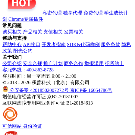
私密代理
独享代理
免费代理
学生成长计
划
Chrome专属插件
常见问题
购买相关
产品相关
充值相关
发票相关
帮助与支持
帮助中心
API接口
开发者指南
SDK&代码样例
服务条款
隐私
政策
阳光公约
关于我们
公司介绍
安全合规
推广计划
商务合作
举报滥用
招贤纳士
客服热线：400-863-8728
客服时间：周一至周五 9:00 ~ 21:00
© 2013 - 2026 积善科技（北京）有限公司
公安备案 42018502007272号
京ICP备 16054786号
增值电信经营许可证 京B2-20181007
互联网虚拟专用网业务许可证 B1-20184613
可信网站
身份验证