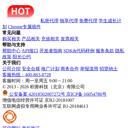
私密代理
独享代理
免费代理
学生成长计
划
Chrome专属插件
常见问题
购买相关
产品相关
充值相关
发票相关
帮助与支持
帮助中心
API接口
开发者指南
SDK&代码样例
服务条款
隐私
政策
阳光公约
关于我们
公司介绍
安全合规
推广计划
商务合作
举报滥用
招贤纳士
客服热线：400-863-8728
客服时间：周一至周五 9:00 ~ 21:00
© 2013 - 2026 积善科技（北京）有限公司
公安备案 42018502007272号
京ICP备 16054786号
增值电信经营许可证 京B2-20181007
互联网虚拟专用网业务许可证 B1-20184613