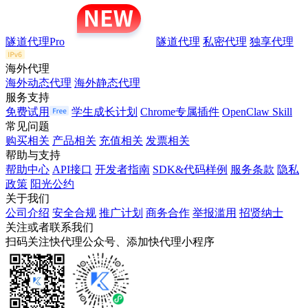
隧道代理Pro
隧道代理
私密代理
独享代理
海外代理
海外动态代理
海外静态代理
服务支持
免费试用
学生成长计划
Chrome专属插件
OpenClaw Skill
常见问题
购买相关
产品相关
充值相关
发票相关
帮助与支持
帮助中心
API接口
开发者指南
SDK&代码样例
服务条款
隐私
政策
阳光公约
关于我们
公司介绍
安全合规
推广计划
商务合作
举报滥用
招贤纳士
关注或者联系我们
扫码关注快代理公众号、添加快代理小程序