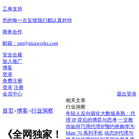
工单支持
您的每一次反馈我们都认真对待
商务合作
邮箱：pm@gizaworks.com
安全合规
加入推广
博客
登录
免费注册
登录
注册
会员中心
退出登录
相关文章
行业洞察
首页
>
博客
>
行业洞察
年轻人反向驯化大数据杀熟：代
理 IP 背后的博弈与思考
一文教
你如何巧用代理IP预约抢购华为
《全网独家！
Mate 70 系列手机
动态IP代理与