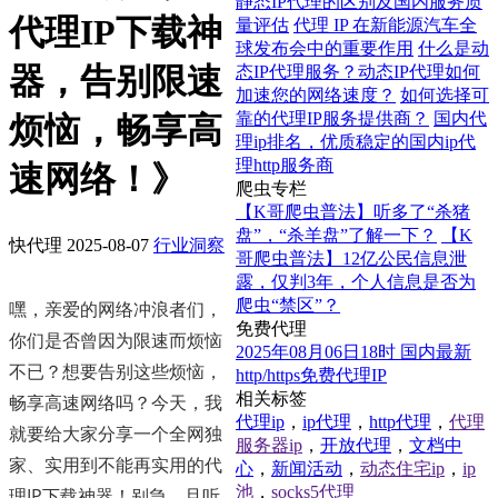
静态IP代理的区别及国内服务质
代理IP下载神
量评估
代理 IP 在新能源汽车全
球发布会中的重要作用
什么是动
器，告别限速
态IP代理服务？动态IP代理如何
加速您的网络速度？
如何选择可
靠的代理IP服务提供商？
国内代
烦恼，畅享高
理ip排名，优质稳定的国内ip代
理http服务商
速网络！》
爬虫专栏
【K哥爬虫普法】听多了“杀猪
盘”，“杀羊盘”了解一下？
【K
快代理
2025-08-07
行业洞察
哥爬虫普法】12亿公民信息泄
露，仅判3年，个人信息是否为
爬虫“禁区”？
嘿，亲爱的网络冲浪者们，
免费代理
你们是否曾因为限速而烦恼
2025年08月06日18时 国内最新
不已？想要告别这些烦恼，
http/https免费代理IP
相关标签
畅享高速网络吗？今天，我
代理ip
，
ip代理
，
http代理
，
代理
就要给大家分享一个全网独
服务器ip
，
开放代理
，
文档中
家、实用到不能再实用的代
心
，
新闻活动
，
动态住宅ip
，
ip
池
，
socks5代理
理IP下载神器！别急，且听