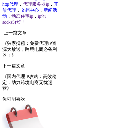
http代理
，
代理服务器ip
，
开
放代理
，
文档中心
，
新闻活
动
，
动态住宅ip
，
ip池
，
socks5代理
上一篇文章
《独家揭秘：免费代理IP资
源大放送，跨境电商必备利
器！》
下一篇文章
《国内代理IP攻略：高效稳
定，助力跨境电商无忧运
营》
你可能喜欢