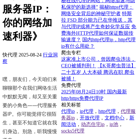
秘在线代理IP网站：网络加速与隐
服务器IP：
私保护的新选择”
揭秘https代理：
网络安全背后的神秘守护者
特斯
你的网络加
拉 FSD 部分能力已在华推送，其
与代理IP或将产生奇妙化学反应
免
费海外HTTP代理如何保证数据传
速利器》
输速度？
国内http代理ip，http代理
ip有什么用处？
爬虫专栏
快代理
2025-08-24
行业洞
这家准上市公司，曾因爬虫违法，
察
CEO被捕判刑！
【K哥爬虫普法】
二十五岁 人大本硕 腾讯在职 爬虫
嘿，朋友们，今天咱们来
被捕！
免费代理
聊聊那个在我们网络生活
2025年08月24日10时 国内最新
中默默无闻，却又至关重
http/https免费代理IP
要的小角色——代理服务
相关标签
代理ip
，
ip代理
，
http代理
，
代理服
器IP。你可能觉得它很陌
务器ip
，
开放代理
，
文档中心
，
新
生，甚至不知道它就在我
闻活动
，
动态住宅ip
，
ip池
，
们身边。别急，听我慢慢
socks5代理