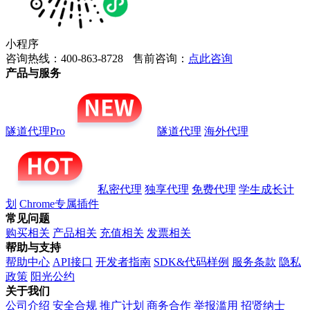
小程序
咨询热线：400-863-8728
售前咨询：
点此咨询
产品与服务
隧道代理Pro
隧道代理
海外代理
私密代理
独享代理
免费代理
学生成长计
划
Chrome专属插件
常见问题
购买相关
产品相关
充值相关
发票相关
帮助与支持
帮助中心
API接口
开发者指南
SDK&代码样例
服务条款
隐私
政策
阳光公约
关于我们
公司介绍
安全合规
推广计划
商务合作
举报滥用
招贤纳士