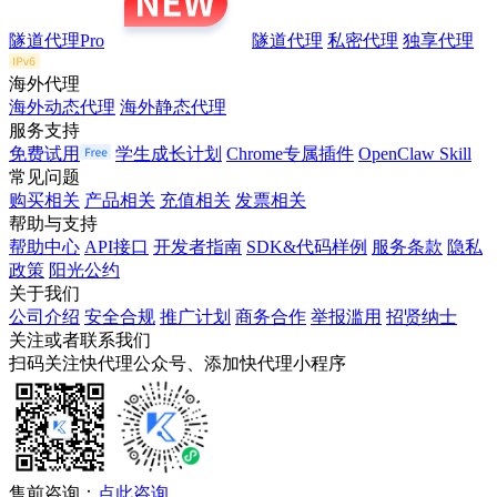
隧道代理Pro
隧道代理
私密代理
独享代理
海外代理
海外动态代理
海外静态代理
服务支持
免费试用
学生成长计划
Chrome专属插件
OpenClaw Skill
常见问题
购买相关
产品相关
充值相关
发票相关
帮助与支持
帮助中心
API接口
开发者指南
SDK&代码样例
服务条款
隐私
政策
阳光公约
关于我们
公司介绍
安全合规
推广计划
商务合作
举报滥用
招贤纳士
关注或者联系我们
扫码关注快代理公众号、添加快代理小程序
售前咨询：
点此咨询