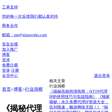
工单支持
您的每一次反馈我们都认真对待
商务合作
邮箱：pm@gizaworks.com
安全合规
加入推广
博客
登录
免费注册
登录
注册
会员中心
退出登录
相关文章
行业洞察
首页
>
博客
>
行业洞察
《揭秘高效跨境电商：HTTP代理
IP的使用技巧与实战指南》
《独家
揭秘：永久免费代理IP资源大全，
《揭秘代理
告别限速，畅游网络无阻！》
“揭