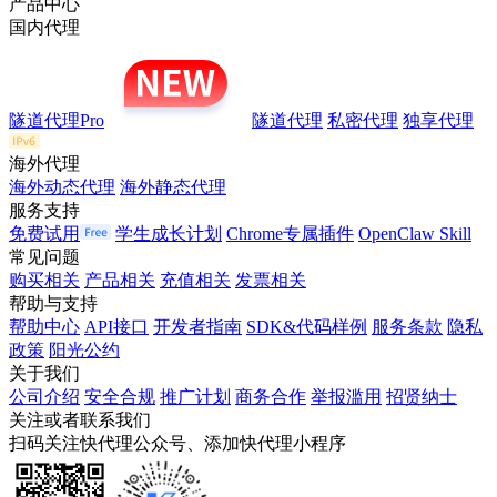
产品中心
国内代理
隧道代理Pro
隧道代理
私密代理
独享代理
海外代理
海外动态代理
海外静态代理
服务支持
免费试用
学生成长计划
Chrome专属插件
OpenClaw Skill
常见问题
购买相关
产品相关
充值相关
发票相关
帮助与支持
帮助中心
API接口
开发者指南
SDK&代码样例
服务条款
隐私
政策
阳光公约
关于我们
公司介绍
安全合规
推广计划
商务合作
举报滥用
招贤纳士
关注或者联系我们
扫码关注快代理公众号、添加快代理小程序