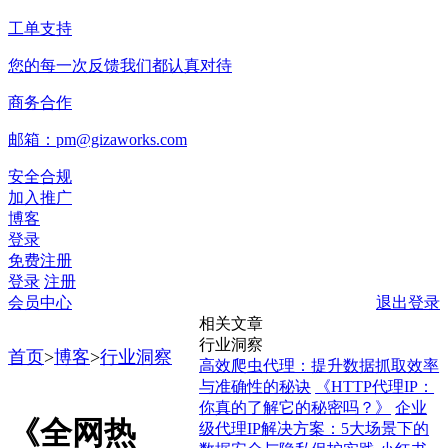
工单支持
您的每一次反馈我们都认真对待
商务合作
邮箱：pm@gizaworks.com
安全合规
加入推广
博客
登录
免费注册
登录
注册
会员中心
退出登录
相关文章
行业洞察
首页
>
博客
>
行业洞察
高效爬虫代理：提升数据抓取效率
与准确性的秘诀
《HTTP代理IP：
你真的了解它的秘密吗？》
企业
《全网热
级代理IP解决方案：5大场景下的