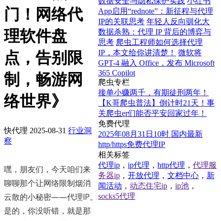
数据安全与隐私保护实践
小红书
门！网络代
App启用“rednote”：新征程与代理
IP的关联思考
年轻人反向驯化大
理软件盘
数据杀熟：代理 IP 背后的博弈与
思考
爬虫工程师如何选择代理
IP，本文给你讲清楚！
微软将
点，告别限
GPT-4 融入 Office，发布 Microsoft
365 Copilot
制，畅游网
爬虫专栏
接单小赚两千，有期徒刑两年！
络世界》
【K哥爬虫普法】倒计时21天！事
关爬虫er们能否平安回家过年！
免费代理
快代理
2025-08-31
行业洞
2025年08月31日10时 国内最新
察
http/https免费代理IP
相关标签
代理ip
，
ip代理
，
http代理
，
代理服
嘿，朋友们，今天咱们来
务器ip
，
开放代理
，
文档中心
，
新
聊聊那个让网络限制烟消
闻活动
，
动态住宅ip
，
ip池
，
云散的小秘密——代理IP。
socks5代理
是的，你没听错，就是那