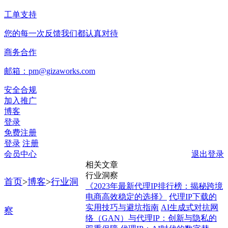
工单支持
您的每一次反馈我们都认真对待
商务合作
邮箱：pm@gizaworks.com
安全合规
加入推广
博客
登录
免费注册
登录
注册
会员中心
退出登录
相关文章
行业洞察
首页
>
博客
>
行业洞
《2023年最新代理IP排行榜：揭秘跨境
电商高效稳定的选择》
代理IP下载的
实用技巧与避坑指南
AI生成式对抗网
察
络（GAN）与代理IP：创新与隐私的