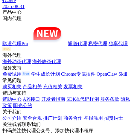
代理IP
2025-08-31
产品中心
国内代理
隧道代理Pro
隧道代理
私密代理
独享代理
海外代理
海外动态代理
海外静态代理
服务支持
免费试用
学生成长计划
Chrome专属插件
OpenClaw Skill
常见问题
购买相关
产品相关
充值相关
发票相关
帮助与支持
帮助中心
API接口
开发者指南
SDK&代码样例
服务条款
隐私
政策
阳光公约
关于我们
公司介绍
安全合规
推广计划
商务合作
举报滥用
招贤纳士
关注或者联系我们
扫码关注快代理公众号、添加快代理小程序