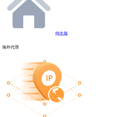
纯生版
海外代理