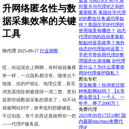
渠道
AMD RX 9070 系
升网络匿名性与数
列显卡与代理IP之间的
紧密联系
美国住宅代理
据采集效率的关键
IP的爬虫任务成功率如
何？美国住宅IP代理的
使用场景有哪些？
动态
工具
代理IP池的自动更新机
制如何提高效率？海外
动态IP代理如何设置？
快代理
2025-09-17
行业洞察
手把手带你用代理IP整
理国庆出游攻略
IP代理
哎，你说现在上网啊，有时候就像裸
是什么？为什么需要使
用IP代理保护隐私？
奔一样，一点隐私都没有。随便点个
爬虫专栏
链接，你的IP地址、地理位置，甚至
突击检查！你浏览过那
浏览器指纹都被摸得一清二楚。更别
种电影网站吗？
【K哥
爬虫普法】一个人、一
提那些搞数据采集的朋友了，动不动
年半、挣了2000万！
就被网站封IP，效率低到想砸键盘。
免费代理
不过别急，有个东西还真能帮你一把
2025年09月17日10时 国
内最新http/https免费代
——代理IP服务器。
理IP