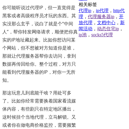
相关标签
你可能听说过代理IP，但一直觉得是
代理ip
，
ip代理
，
http代
黑客或者高级程序员才玩的东西。其
理
，
代理服务器ip
，
开
放代理
，
文档中心
，
新
实没那么玄乎，说白了就是个“中间
闻活动
，
动态住宅ip
，
人”，帮你转发网络请求，顺便把你真
ip池
，
socks5代理
实的IP地址藏起来。比如你想访问某
个网站，但不想被对方知道你是谁，
那就让代理服务器帮你去访问，拿到
数据再传回给你。整个过程，对方只
能看到代理服务器的IP，对你一无所
知。
那这玩意儿到底能干啥？用处可多
了。比如你经常需要换着国家看流媒
体内容，有些剧只在特定地区播出，
这时候挂个当地代理，立马解锁。又
或者你在做电商价格监控，需要频繁