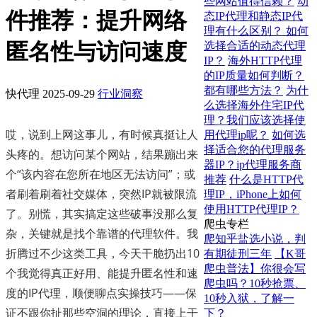
些网站值得信赖？
动
件推荐：提升网络
态IP代理和静态IP代
理有什么区别？ 如何
匿名性与访问速度
选择合适的动态代理
IP？
海外HTTP代理
的IP质量如何判断？
都有哪些方法？
为什
快代理
2025-09-29
行业洞察
么选择海外住宅IP代
理？我们应该选择使
哎，说到上网这事儿，有时候真挺让人
用代理ip呢？
如何选
择适合您的代理服务
头疼的。想访问某个网站，结果蹦出来
器IP？ip代理服务商
个“该内容在您所在地区无法访问”；或
推荐
什么是HTTP代
者刷着刷着社交媒体，突然IP就被限流
理IP，iPhone上如何
使用HTTP代理IP？
了。别慌，其实搞定这些破事没那么复
爬虫专栏
杂，关键就是找个靠谱的代理软件。我
爬知乎盐选小说，判
折腾过不少这类工具，今天干脆扔出10
有期徒刑三年
【K哥
爬虫普法】你很会写
个我觉得真正好用、能提升匿名性和速
爬虫吗？10秒抢票、
度的IP代理，顺便聊点实操技巧——保
10秒入狱，了解一
证不跟你扯那些空洞的理论，直接上干
下？