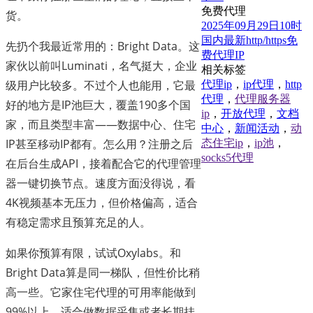
免费代理
货。
2025年09月29日10时
国内最新http/https免
先扔个我最近常用的：Bright Data。这
费代理IP
家伙以前叫Luminati，名气挺大，企业
相关标签
级用户比较多。不过个人也能用，它最
代理ip
，
ip代理
，
http
代理
，
代理服务器
好的地方是IP池巨大，覆盖190多个国
ip
，
开放代理
，
文档
家，而且类型丰富——数据中心、住宅
中心
，
新闻活动
，
动
IP甚至移动IP都有。怎么用？注册之后
态住宅ip
，
ip池
，
socks5代理
在后台生成API，接着配合它的代理管理
器一键切换节点。速度方面没得说，看
4K视频基本无压力，但价格偏高，适合
有稳定需求且预算充足的人。
如果你预算有限，试试Oxylabs。和
Bright Data算是同一梯队，但性价比稍
高一些。它家住宅代理的可用率能做到
99%以上，适合做数据采集或者长期挂