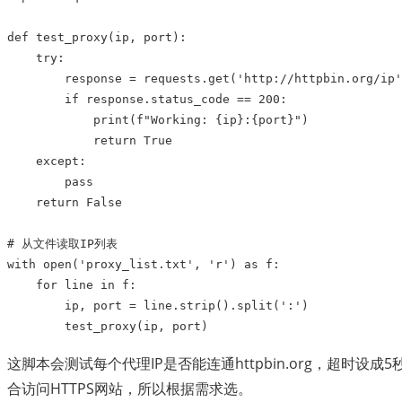
def
test_proxy
(
ip
,
port
):
try
:
response
=
requests
.
get
(
'http://httpbin.org/ip'
if
response
.
status_code
==
200
:
print
(
f
"Working: 
{
ip
}
:
{
port
}
"
)
return
True
except
:
pass
return
False
# 从文件读取IP列表
with
open
(
'proxy_list.txt'
,
'r'
)
as
f
:
for
line
in
f
:
ip
,
port
=
line
.
strip
()
.
split
(
':'
)
test_proxy
(
ip
,
port
)
这脚本会测试每个代理IP是否能连通httpbin.org，超
合访问HTTPS网站，所以根据需求选。