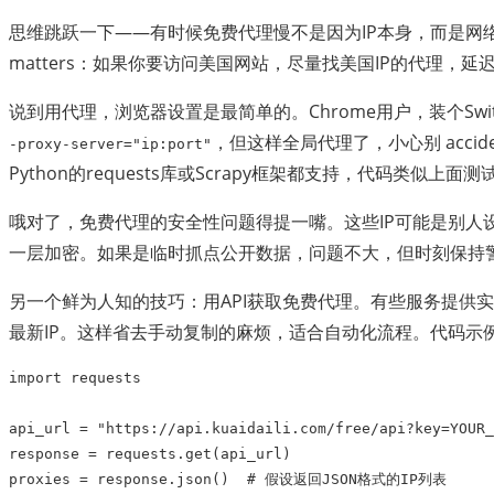
思维跳跃一下——有时候免费代理慢不是因为IP本身，而是
matters：如果你要访问美国网站，尽量找美国IP的代理，
说到用代理，浏览器设置是最简单的。Chrome用户，装个Sw
，但这样全局代理了，小心别 accid
-proxy-server="ip:port"
Python的requests库或Scrapy框架都支持，代码类似上面
哦对了，免费代理的安全性问题得提一嘴。这些IP可能是别人
一层加密。如果是临时抓点公开数据，问题不大，但时刻保持
另一个鲜为人知的技巧：用API获取免费代理。有些服务提供实
最新IP。这样省去手动复制的麻烦，适合自动化流程。代码示
import
requests
api_url
=
"https://api.kuaidaili.com/free/api?key=YOUR_
response
=
requests
.
get
(
api_url
)
proxies
=
response
.
json
()
# 假设返回JSON格式的IP列表