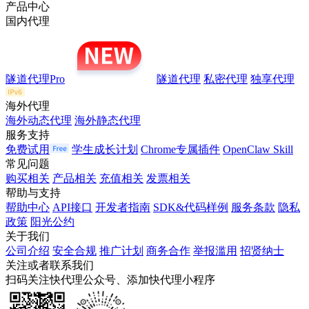
产品中心
国内代理
隧道代理Pro
隧道代理
私密代理
独享代理
海外代理
海外动态代理
海外静态代理
服务支持
免费试用
学生成长计划
Chrome专属插件
OpenClaw Skill
常见问题
购买相关
产品相关
充值相关
发票相关
帮助与支持
帮助中心
API接口
开发者指南
SDK&代码样例
服务条款
隐私
政策
阳光公约
关于我们
公司介绍
安全合规
推广计划
商务合作
举报滥用
招贤纳士
关注或者联系我们
扫码关注快代理公众号、添加快代理小程序