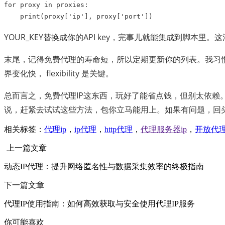
for
proxy
in
proxies
:
print
(
proxy
[
'ip'
],
proxy
[
'port'
])
YOUR_KEY替换成你的API key，完事儿就能集成到脚本里。这
末尾，记得免费代理的寿命短，所以定期更新你的列表。我习
界变化快， flexibility 是关键。
总而言之，免费代理IP这东西，玩好了能省点钱，但别太依
说，赶紧去试试这些方法，包你立马能用上。如果有问题，回
相关标签：
代理ip
，
ip代理
，
http代理
，
代理服务器ip
，
开放代
上一篇文章
动态IP代理：提升网络匿名性与数据采集效率的终极指南
下一篇文章
代理IP使用指南：如何高效获取与安全使用代理IP服务
你可能喜欢