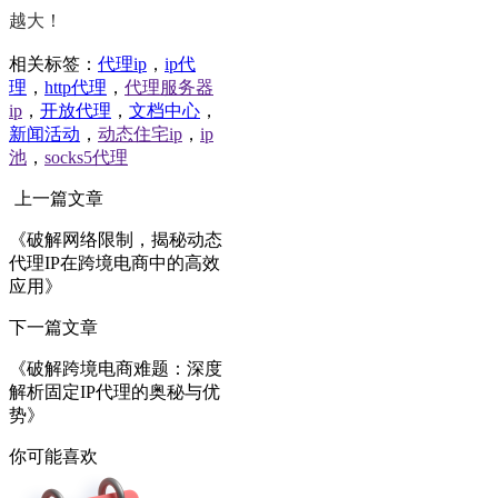
越大！
相关标签：
代理ip
，
ip代
理
，
http代理
，
代理服务器
ip
，
开放代理
，
文档中心
，
新闻活动
，
动态住宅ip
，
ip
池
，
socks5代理
上一篇文章
《破解网络限制，揭秘动态
代理IP在跨境电商中的高效
应用》
下一篇文章
《破解跨境电商难题：深度
解析固定IP代理的奥秘与优
势》
你可能喜欢