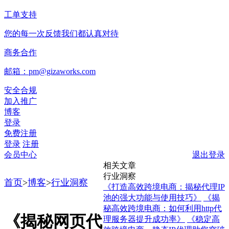
工单支持
您的每一次反馈我们都认真对待
商务合作
邮箱：pm@gizaworks.com
安全合规
加入推广
博客
登录
免费注册
登录
注册
会员中心
退出登录
相关文章
行业洞察
首页
>
博客
>
行业洞察
《打造高效跨境电商：揭秘代理IP
池的强大功能与使用技巧》
《揭
秘高效跨境电商：如何利用http代
《揭秘网页代
理服务器提升成功率》
《稳定高