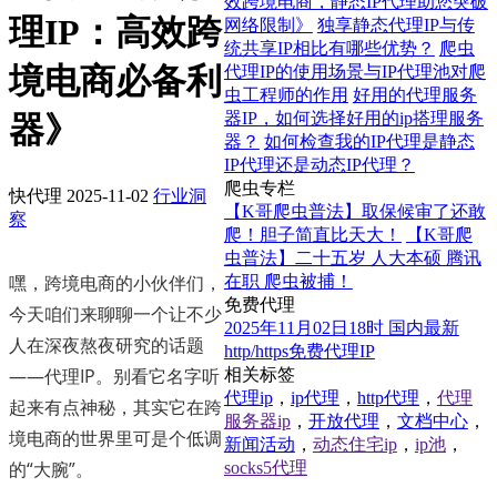
效跨境电商，静态IP代理助您突破
理IP：高效跨
网络限制》
独享静态代理IP与传
统共享IP相比有哪些优势？
爬虫
境电商必备利
代理IP的使用场景与IP代理池对爬
虫工程师的作用
好用的代理服务
器IP，如何选择好用的ip搭理服务
器》
器？
如何检查我的IP代理是静态
IP代理还是动态IP代理？
爬虫专栏
快代理
2025-11-02
行业洞
【K哥爬虫普法】取保候审了还敢
察
爬！胆子简直比天大！
【K哥爬
虫普法】二十五岁 人大本硕 腾讯
嘿，跨境电商的小伙伴们，
在职 爬虫被捕！
免费代理
今天咱们来聊聊一个让不少
2025年11月02日18时 国内最新
人在深夜熬夜研究的话题
http/https免费代理IP
——代理IP。别看它名字听
相关标签
代理ip
，
ip代理
，
http代理
，
代理
起来有点神秘，其实它在跨
服务器ip
，
开放代理
，
文档中心
，
境电商的世界里可是个低调
新闻活动
，
动态住宅ip
，
ip池
，
的“大腕”。
socks5代理