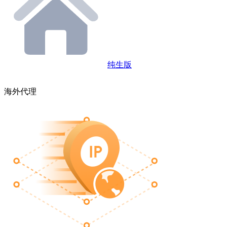
纯生版
海外代理