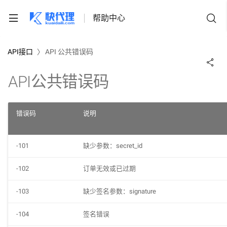
帮助中心
API接口
〉
API 公共错误码
API公共错误码
置代理
错误码
说明
手机/平板
-101
缺少参数：secret_id
电脑
浏览器
-102
订单无效或已过期
防关联浏览器
-103
缺少签名参数：signature
公共部分
-104
签名错误
个人认证方面
蛛迹风控系统