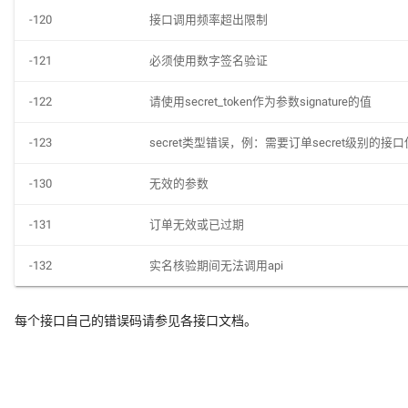
-120
接口调用频率超出限制
私密代理相关错误码
企业对公打款认证
快代理推广返利规则
独享代理相关错误码
-121
必须使用数字签名验证
实名认证如何变更主体
海外动态相关错误码
学生认证
-122
请使用secret_token作为参数signature的值
海外静态相关错误码
-123
secret类型错误，例：需要订单secret级别的接口使
-130
无效的参数
-131
订单无效或已过期
-132
实名核验期间无法调用api
每个接口自己的错误码请参见各接口文档。