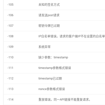
-105
未知的签名方式
企业认证方面
敬告用户合规声明
口
变更认证方面
查询旗舰隧道当前IP
-106
请发送post请求
获取隧道代理ProIP
查询隧道当前IP
-107
密钥令牌已过期
获取隧道代理Pro省份编码
立即更换隧道IP
获取私密代理IP
-108
IP白名单错误。请求的客户端IP不在设置的白名
获取隧道代理Pro城市编码
获取隧道代理IP
检测私密代理有效性
获取独享代理IP
获取私密代理的可用时长
获取指定独享代理IP
获取海外动态代理隧道IP
置代理
钥令牌
-109
系统异常
获取订单IP提取余额
查询独享代理城市信息
获取海外动态代理代理IP
获取海外静态代理IP
-110
缺少参数：timestamp
指定独享代理纯生版动态性更换地区
获取使用流量
查询海外静态代理可开通的地区
隧道代理Pro开发手册
实名认证概述
-111
timestamp参数格式错误
获取海外动态代理国家编码
隧道代理开发手册
户指南
个人实名认证流程（大陆）
公共部分
-112
timestamp已过期
获取海外动态代理地区编码
私密代理开发手册
个人支付宝扫脸认证
个人认证方面
独享代理开发手册
API公共错误码
个人微信扫脸认证
企业认证方面
-113
nonce参数格式错误
海外动态开发手册
隧道代理Pro相关错误码
企业实名认证流程
变更认证方面
-114
重放错误。同一API链接不能重复请求。
海外静态开发手册
隧道代理相关错误码
企业证件认证