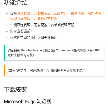
功能介绍
企业认证方面
敬告用户合规声明
获取订单密钥
续费订单
隧道代理Pro相关接口
海外动态开发手册
隧道代理Pro相关错误码
支持
隧道代理（30秒换ip及以上版本）、独享代理、海外动态
变更认证方面
获取订单信息
隧道代理相关接口
获取IP白名单
海外静态开发手册
隧道代理相关错误码
代理（周期版）、海外静态代理
获取订单到期时间
私密代理相关接口
设置IP白名单
获取代理鉴权信息
私密代理相关错误码
则
一键直连代理，无需配置白名单或代理密钥
开启/关闭自动续费
独享代理相关接口
添加白名单IP
获取指定地区编码
独享代理相关错误码
实时查看当前IP
主体
快代理官网和插件之间无缝访问
关闭订单
海外动态相关接口
删除白名单IP
获取UA
海外动态相关错误码
海外静态相关接口
获取本机IP
海外静态相关错误码
适合最新 Google Chrome 浏览器或 Chromium 内核浏览器（需V108
及以上版本的内核）
海外代理需在中国香港/澳门/台湾和国外网络环境下使用
下载安装
Microsoft Edge 浏览器