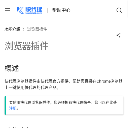
帮助中心
功能介绍
〉
浏览器插件
浏览器插件
置代理
概述
手机/平板
置代理
钥令牌
快代理浏览器插件由快代理官方提供，帮助您直接在Chrome浏览器
电脑
上一键使用快代理的代理产品。
浏览器
隧道代理Pro开发手册
要使用快代理浏览器插件，您必须拥有快代理帐号。您可以在此处
防关联浏览器
获得密钥令牌
隧道代理开发手册
（大陆）
注册
。
公共部分
检测密钥令牌
获取账户余额
私密代理开发手册
证
个人认证方面
蛛迹风控系统
获取账户订单列表
创建订单
独享代理开发手册
API公共错误码