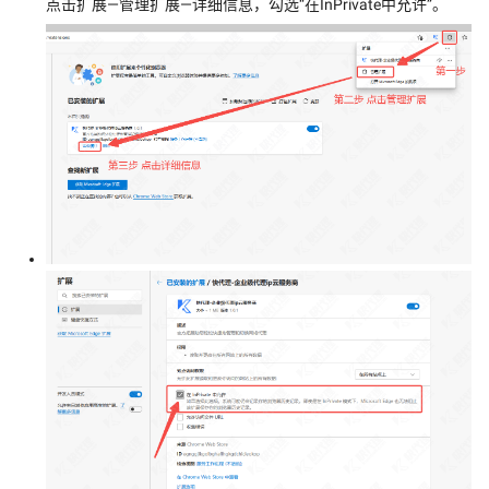
点击扩展—管理扩展—详细信息，勾选“在InPrivate中允许”。