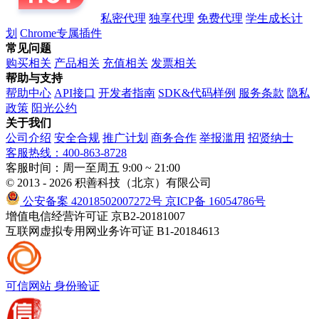
私密代理
独享代理
免费代理
学生成长计
划
Chrome专属插件
常见问题
购买相关
产品相关
充值相关
发票相关
帮助与支持
帮助中心
API接口
开发者指南
SDK&代码样例
服务条款
隐私
政策
阳光公约
关于我们
公司介绍
安全合规
推广计划
商务合作
举报滥用
招贤纳士
客服热线：400-863-8728
客服时间：周一至周五 9:00 ~ 21:00
© 2013 - 2026 积善科技（北京）有限公司
公安备案 42018502007272号
京ICP备 16054786号
增值电信经营许可证 京B2-20181007
互联网虚拟专用网业务许可证 B1-20184613
可信网站
身份验证