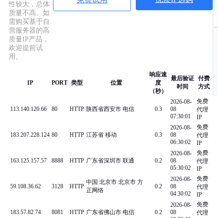
性较大，总体
质量不高。如
需购买基于自
营服务器的高
质量IP产品，
欢迎提前试
用。
响应速
最后验证
付费
IP
PORT
类型
位置
度
时间
方式
（秒）
免费
2026-08-
113.140.120.66
80
HTTP
陕西省西安市 电信
0.3
08
代理
07:30:01
IP
免费
2026-08-
183.207.228.124
80
HTTP
江苏省 移动
0.3
08
代理
06:30:02
IP
免费
2026-08-
163.125.157.57
8888
HTTP
广东省深圳市 联通
0.2
08
代理
05:30:02
IP
免费
2026-08-
中国 北京市 北京市 方
59.108.36.62
3128
HTTP
0.2
08
代理
正网络
04:30:02
IP
免费
2026-08-
183.57.82.74
8081
HTTP
广东省佛山市 电信
0.2
08
代理