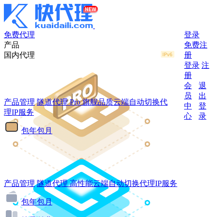
免费代理
登录
产品
免费注
国内代理
册
登录
注
册
会
退
员
出
产品管理
隧道代理
Pro
旗舰品质云端自动切换代
中
登
理IP服务
心
录
包年包月
产品管理
隧道代理
高性能云端自动切换代理IP服务
包年包月