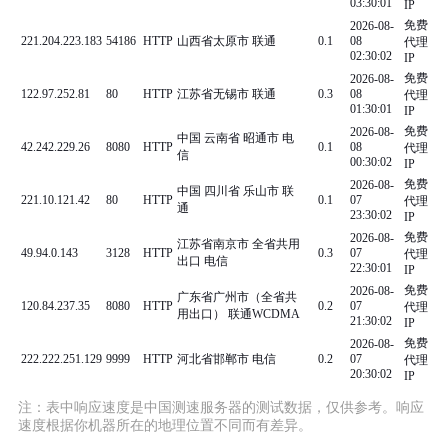
03:30:01
IP
免费
2026-08-
221.204.223.183
54186
HTTP
山西省太原市 联通
0.1
08
代理
02:30:02
IP
免费
2026-08-
122.97.252.81
80
HTTP
江苏省无锡市 联通
0.3
08
代理
01:30:01
IP
免费
2026-08-
中国 云南省 昭通市 电
42.242.229.26
8080
HTTP
0.1
08
代理
信
00:30:02
IP
免费
2026-08-
中国 四川省 乐山市 联
221.10.121.42
80
HTTP
0.1
07
代理
通
23:30:02
IP
免费
2026-08-
江苏省南京市 全省共用
49.94.0.143
3128
HTTP
0.3
07
代理
出口 电信
22:30:01
IP
免费
2026-08-
广东省广州市（全省共
120.84.237.35
8080
HTTP
0.2
07
代理
用出口） 联通WCDMA
21:30:02
IP
免费
2026-08-
222.222.251.129
9999
HTTP
河北省邯郸市 电信
0.2
07
代理
20:30:02
IP
注：表中响应速度是中国测速服务器的测试数据，仅供参考。响应
速度根据你机器所在的地理位置不同而有差异。