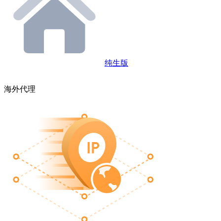
纯生版
海外代理