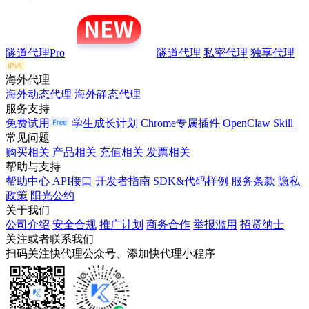
隧道代理Pro
隧道代理
私密代理
独享代理
海外代理
海外动态代理
海外静态代理
服务支持
免费试用
学生成长计划
Chrome专属插件
OpenClaw Skill
常见问题
购买相关
产品相关
充值相关
发票相关
帮助与支持
帮助中心
API接口
开发者指南
SDK&代码样例
服务条款
隐私
政策
阳光公约
关于我们
公司介绍
安全合规
推广计划
商务合作
举报滥用
招贤纳士
关注或者联系我们
扫码关注快代理公众号、添加快代理小程序