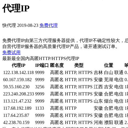
代理IP
快代理
2019-08-23
免费代理
免费代理IP由第三方代理服务器提供，代理IP不确定性较大，
自营代理IP服务器的高质量代理IP产品，请开通测试订单。
免费试用
最新最全国内高匿HTTP/HTTPS代理IP
代理IP
IP端口
匿名度
类型
位置
122.138.142.118
9999
高匿名
HTTP, HTTPS
吉林 白山 联通
0
60.167.159.182
9999
高匿名
HTTP, HTTPS
安徽 芜湖 电信
0
59.55.160.230
3256
高匿名
HTTP, HTTPS
江西 吉安 电信
1
223.240.208.233
9999
高匿名
HTTP, HTTPS
安徽 合肥 电信
1
113.121.47.232
9999
高匿名
HTTP, HTTPS
山东 烟台 电信
1
117.68.192.189
1133
高匿名
HTTP
安徽 合肥 电信
1
117.64.235.87
9999
高匿名
HTTP, HTTPS
安徽 合肥 电信
1
42.238.70.159
9999
高匿名
HTTP, HTTPS
河南 濮阳 联通
2