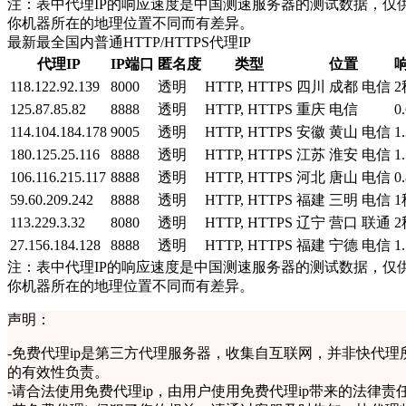
注：表中代理IP的响应速度是中国测速服务器的测试数据，仅供
你机器所在的地理位置不同而有差异。
最新最全国内普通HTTP/HTTPS代理IP
代理IP
IP端口
匿名度
类型
位置
118.122.92.139
8000
透明
HTTP, HTTPS
四川 成都 电信
2
125.87.85.82
8888
透明
HTTP, HTTPS
重庆 电信
0
114.104.184.178
9005
透明
HTTP, HTTPS
安徽 黄山 电信
1
180.125.25.116
8888
透明
HTTP, HTTPS
江苏 淮安 电信
1
106.116.215.117
8888
透明
HTTP, HTTPS
河北 唐山 电信
0
59.60.209.242
8888
透明
HTTP, HTTPS
福建 三明 电信
1
113.229.3.32
8080
透明
HTTP, HTTPS
辽宁 营口 联通
2
27.156.184.128
8888
透明
HTTP, HTTPS
福建 宁德 电信
1
注：表中代理IP的响应速度是中国测速服务器的测试数据，仅供
你机器所在的地理位置不同而有差异。
声明：
-
免费代理ip是第三方代理服务器，收集自互联网，并非快代理
的有效性负责。
-
请合法使用免费代理ip，由用户使用免费代理ip带来的法律责