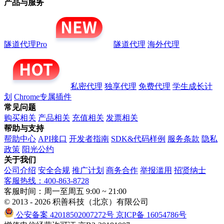
产品与服务
隧道代理Pro
隧道代理
海外代理
私密代理
独享代理
免费代理
学生成长计
划
Chrome专属插件
常见问题
购买相关
产品相关
充值相关
发票相关
帮助与支持
帮助中心
API接口
开发者指南
SDK&代码样例
服务条款
隐私
政策
阳光公约
关于我们
公司介绍
安全合规
推广计划
商务合作
举报滥用
招贤纳士
客服热线：400-863-8728
客服时间：周一至周五 9:00 ~ 21:00
© 2013 - 2026 积善科技（北京）有限公司
公安备案 42018502007272号
京ICP备 16054786号