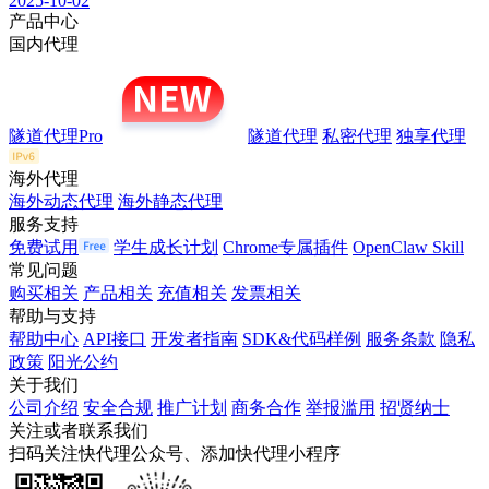
2025-10-02
产品中心
国内代理
隧道代理Pro
隧道代理
私密代理
独享代理
海外代理
海外动态代理
海外静态代理
服务支持
免费试用
学生成长计划
Chrome专属插件
OpenClaw Skill
常见问题
购买相关
产品相关
充值相关
发票相关
帮助与支持
帮助中心
API接口
开发者指南
SDK&代码样例
服务条款
隐私
政策
阳光公约
关于我们
公司介绍
安全合规
推广计划
商务合作
举报滥用
招贤纳士
关注或者联系我们
扫码关注快代理公众号、添加快代理小程序