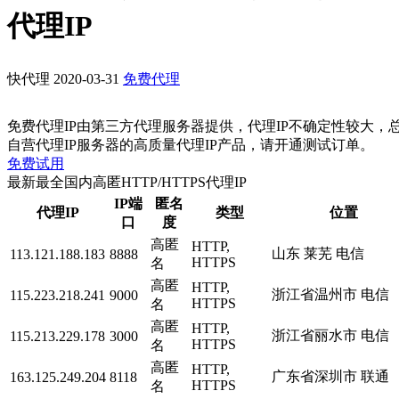
代理IP
快代理
2020-03-31
免费代理
免费代理IP由第三方代理服务器提供，代理IP不确定性较大，
自营代理IP服务器的高质量代理IP产品，请开通测试订单。
免费试用
最新最全国内高匿HTTP/HTTPS代理IP
IP端
匿名
代理IP
类型
位置
口
度
高匿
HTTP,
山东 莱芜 电信
113.121.188.183
8888
HTTPS
名
高匿
HTTP,
浙江省温州市 电信
115.223.218.241
9000
HTTPS
名
高匿
HTTP,
浙江省丽水市 电信
115.213.229.178
3000
HTTPS
名
高匿
HTTP,
广东省深圳市 联通
163.125.249.204
8118
HTTPS
名