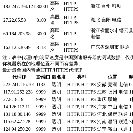
高匿
HTTP,
浙江 台州 移动
183.247.194.121
30001
HTTPS
名
高匿
HTTP,
湖北 襄阳 电信
27.22.85.58
8100
HTTPS
名
高匿
浙江省丽水市缙云
60.184.203.98
3000
HTTP
名
电信
高匿
HTTP,
广东省深圳市 联通
163.125.30.49
8118
HTTPS
名
注：表中代理IP的响应速度是中国测速服务器的测试数据，仅供
你机器所在的地理位置不同而有差异。
最新最全国内普通HTTP/HTTPS代理IP
代理IP
IP端口
匿名度
类型
位置
223.241.116.101
1133
透明
HTTP, HTTPS
安徽 芜湖 电信
0
117.91.252.228
9999
透明
HTTP, HTTPS
江苏 扬州 电信
1
27.8.18.19
9999
透明
HTTP, HTTPS
重庆 联通
1
14.126.112.11
9999
透明
HTTP, HTTPS
广东 中山 电信
1
101.18.80.146
9999
透明
HTTP, HTTPS
河北 保定 联通
1
115.62.47.228
9999
透明
HTTP, HTTPS
河南 濮阳 联通
3
124.94.250.20
9999
透明
HTTP, HTTPS
辽宁 鞍山 联通
1