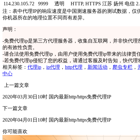
114.230.105.72
9999
透明
HTTP, HTTPS
江苏 扬州 电信
2
注：表中代理IP的响应速度是中国测速服务器的测试数据，仅供
你机器所在的地理位置不同而有差异。
声明：
-
免费代理ip是第三方代理服务器，收集自互联网，并非快代理
的有效性负责。
-
请合法使用免费代理ip，由用户使用免费代理ip带来的法律责
-
若免费代理ip侵犯了您的权益，请通过客服及时告知，快代理
相关标签：
代理ip
，
ip代理
，
http代理
，
新闻活动
，
爬虫专栏
，
中心
上一篇文章
2020年03月30日10时 国内最新http/https免费代理IP
下一篇文章
2020年04月01日10时 国内最新http/https免费代理IP
你可能喜欢