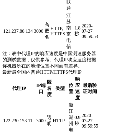
联
通
江
苏
高
2020-
南
1.8
HTTP,
匿
121.237.88.134
3000
07-27
秒
HTTPS
京
09:59:53
名
电
信
注：表中代理IP的响应速度是中国测速服务器
的测试数据，仅供参考。代理IP响应速度根据
你机器所在的地理位置不同而有差异。
最新最全国内普通HTTP/HTTPS代理IP
响
匿
IP端
位
应
最后验
代理IP
名
类型
口
置
速
证时间
度
度
浙
江
2020-
透
湖
0.9
122.230.153.11
3000
HTTP
07-27
秒
明
州
09:59:55
电