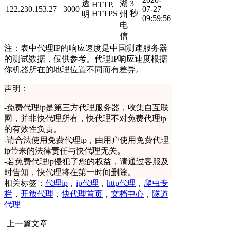
透
湖
3
HTTP,
122.230.153.27
3000
07-27
秒
HTTPS
明
州
09:59:56
电
信
注：表中代理IP的响应速度是中国测速服务器
的测试数据，仅供参考。代理IP响应速度根据
你机器所在的地理位置不同而有差异。
声明：
-
免费代理ip是第三方代理服务器，收集自互联
网，并非快代理所有，快代理不对免费代理ip
的有效性负责。
-
请合法使用免费代理ip，由用户使用免费代理
ip带来的法律责任与快代理无关。
-
若免费代理ip侵犯了您的权益，请通过客服及
时告知，快代理将在第一时间删除。
相关标签：
代理ip
，
ip代理
，
http代理
，
爬虫专
栏
，
开放代理
，
快代理首页
，
文档中心
，
隧道
代理
上一篇文章