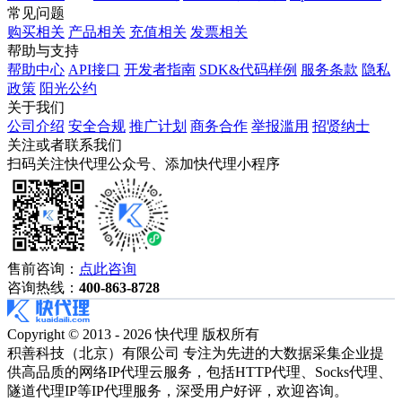
常见问题
购买相关
产品相关
充值相关
发票相关
帮助与支持
帮助中心
API接口
开发者指南
SDK&代码样例
服务条款
隐私
政策
阳光公约
关于我们
公司介绍
安全合规
推广计划
商务合作
举报滥用
招贤纳士
关注或者联系我们
扫码关注快代理公众号、添加快代理小程序
售前咨询：
点此咨询
咨询热线：
400-863-8728
Copyright © 2013 - 2026 快代理 版权所有
积善科技（北京）有限公司 专注为先进的大数据采集企业提
供高品质的网络IP代理云服务，包括HTTP代理、Socks代理、
隧道代理IP等IP代理服务，深受用户好评，欢迎咨询。