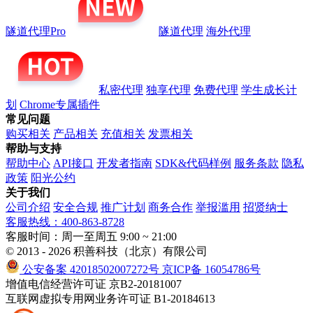
隧道代理Pro
隧道代理
海外代理
私密代理
独享代理
免费代理
学生成长计
划
Chrome专属插件
常见问题
购买相关
产品相关
充值相关
发票相关
帮助与支持
帮助中心
API接口
开发者指南
SDK&代码样例
服务条款
隐私
政策
阳光公约
关于我们
公司介绍
安全合规
推广计划
商务合作
举报滥用
招贤纳士
客服热线：400-863-8728
客服时间：周一至周五 9:00 ~ 21:00
© 2013 - 2026 积善科技（北京）有限公司
公安备案 42018502007272号
京ICP备 16054786号
增值电信经营许可证 京B2-20181007
互联网虚拟专用网业务许可证 B1-20184613