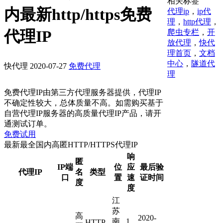
相关标签
内最新http/https免费
代理ip
，
ip代
理
，
http代理
，
代理IP
爬虫专栏
，
开
放代理
，
快代
理首页
，
文档
中心
，
隧道代
快代理
2020-07-27
免费代理
理
免费代理IP由第三方代理服务器提供，代理IP
不确定性较大，总体质量不高。如需购买基于
自营代理IP服务器的高质量代理IP产品，请开
通测试订单。
免费试用
最新最全国内高匿HTTP/HTTPS代理IP
响
匿
IP端
位
应
最后验
代理IP
名
类型
口
置
速
证时间
度
度
江
苏
高
2020-
南
1
HTTP,