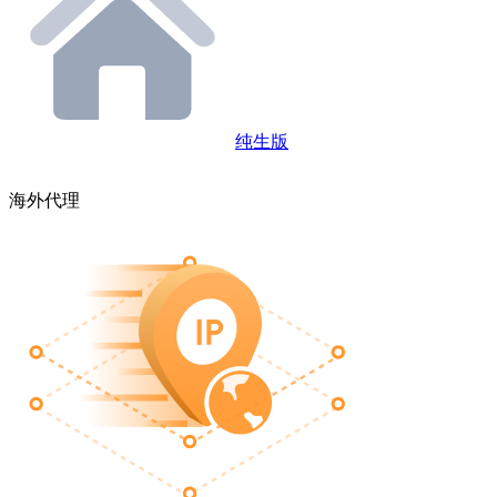
纯生版
海外代理