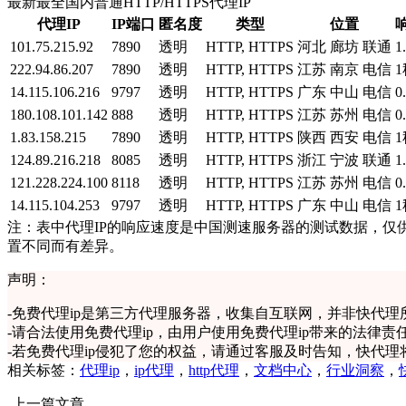
最新最全国内普通HTTP/HTTPS代理IP
代理IP
IP端口
匿名度
类型
位置
101.75.215.92
7890
透明
HTTP, HTTPS
河北 廊坊 联通
1
222.94.86.207
7890
透明
HTTP, HTTPS
江苏 南京 电信
1
14.115.106.216
9797
透明
HTTP, HTTPS
广东 中山 电信
0
180.108.101.142
888
透明
HTTP, HTTPS
江苏 苏州 电信
0
1.83.158.215
7890
透明
HTTP, HTTPS
陕西 西安 电信
1
124.89.216.218
8085
透明
HTTP, HTTPS
浙江 宁波 联通
1
121.228.224.100
8118
透明
HTTP, HTTPS
江苏 苏州 电信
0
14.115.104.253
9797
透明
HTTP, HTTPS
广东 中山 电信
1
注：表中代理IP的响应速度是中国测速服务器的测试数据，仅
置不同而有差异。
声明：
-
免费代理ip是第三方代理服务器，收集自互联网，并非快代理
-
请合法使用免费代理ip，由用户使用免费代理ip带来的法律责
-
若免费代理ip侵犯了您的权益，请通过客服及时告知，快代理
相关标签：
代理ip
，
ip代理
，
http代理
，
文档中心
，
行业洞察
，
上一篇文章