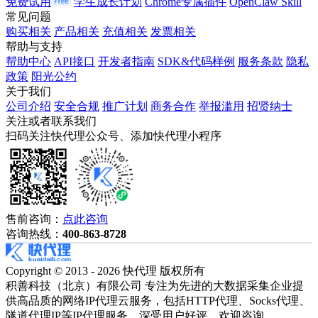
免费试用
学生成长计划
Chrome专属插件
OpenClaw Skill
常见问题
购买相关
产品相关
充值相关
发票相关
帮助与支持
帮助中心
API接口
开发者指南
SDK&代码样例
服务条款
隐私
政策
阳光公约
关于我们
公司介绍
安全合规
推广计划
商务合作
举报滥用
招贤纳士
关注或者联系我们
扫码关注快代理公众号、添加快代理小程序
售前咨询：
点此咨询
咨询热线：
400-863-8728
Copyright © 2013 - 2026 快代理 版权所有
积善科技（北京）有限公司 专注为先进的大数据采集企业提
供高品质的网络IP代理云服务，包括HTTP代理、Socks代理、
隧道代理IP等IP代理服务，深受用户好评，欢迎咨询。