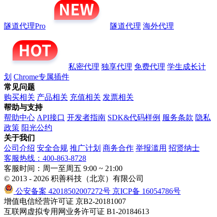
隧道代理Pro
隧道代理
海外代理
私密代理
独享代理
免费代理
学生成长计
划
Chrome专属插件
常见问题
购买相关
产品相关
充值相关
发票相关
帮助与支持
帮助中心
API接口
开发者指南
SDK&代码样例
服务条款
隐私
政策
阳光公约
关于我们
公司介绍
安全合规
推广计划
商务合作
举报滥用
招贤纳士
客服热线：400-863-8728
客服时间：周一至周五 9:00 ~ 21:00
© 2013 - 2026 积善科技（北京）有限公司
公安备案 42018502007272号
京ICP备 16054786号
增值电信经营许可证 京B2-20181007
互联网虚拟专用网业务许可证 B1-20184613