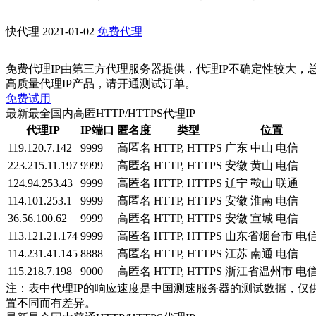
快代理
2021-01-02
免费代理
免费代理IP由第三方代理服务器提供，代理IP不确定性较大，
高质量代理IP产品，请开通测试订单。
免费试用
最新最全国内高匿HTTP/HTTPS代理IP
代理IP
IP端口
匿名度
类型
位置
119.120.7.142
9999
高匿名
HTTP, HTTPS
广东 中山 电信
223.215.11.197
9999
高匿名
HTTP, HTTPS
安徽 黄山 电信
124.94.253.43
9999
高匿名
HTTP, HTTPS
辽宁 鞍山 联通
114.101.253.1
9999
高匿名
HTTP, HTTPS
安徽 淮南 电信
36.56.100.62
9999
高匿名
HTTP, HTTPS
安徽 宣城 电信
113.121.21.174
9999
高匿名
HTTP, HTTPS
山东省烟台市 电
114.231.41.145
8888
高匿名
HTTP, HTTPS
江苏 南通 电信
115.218.7.198
9000
高匿名
HTTP, HTTPS
浙江省温州市 电
注：表中代理IP的响应速度是中国测速服务器的测试数据，仅
置不同而有差异。