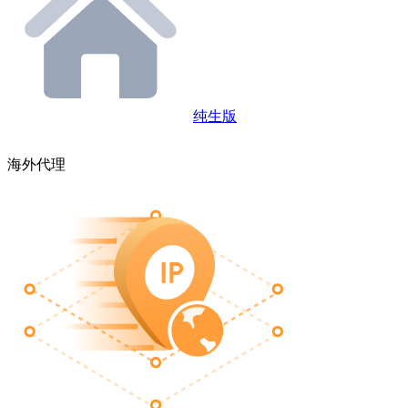
纯生版
海外代理