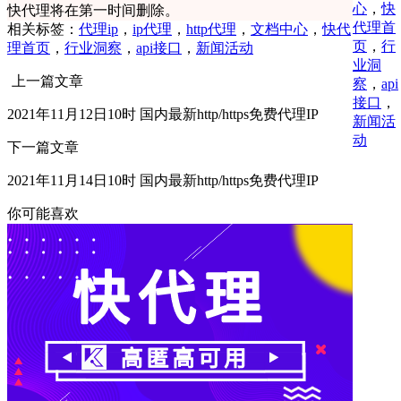
心
，
快
快代理将在第一时间删除。
代理首
相关标签：
代理ip
，
ip代理
，
http代理
，
文档中心
，
快代
页
，
行
理首页
，
行业洞察
，
api接口
，
新闻活动
业洞
上一篇文章
察
，
api
接口
，
2021年11月12日10时 国内最新http/https免费代理IP
新闻活
动
下一篇文章
2021年11月14日10时 国内最新http/https免费代理IP
你可能喜欢