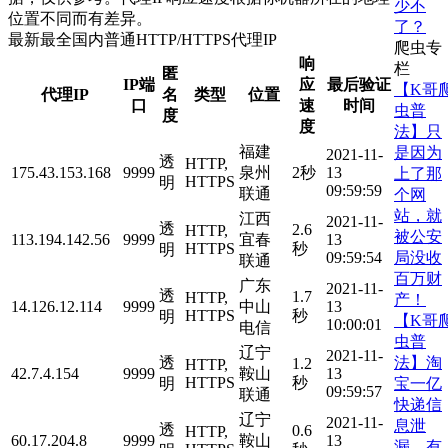
少不
位置不同而有差异。
了？
最新最全国内普通HTTP/HTTPS代理IP
爬虫专
响
栏
匿
IP端
应
最后验证
【K哥
代理IP
名
类型
位置
口
速
时间
虫普
度
度
法】只
福建
是因为
2021-11-
透
HTTP,
175.43.153.168
9999
泉州
2秒
13
上了那
HTTPS
明
09:59:59
联通
个网
站，就
江西
2021-11-
透
2.6
HTTP,
被公安
113.194.142.56
9999
宜春
13
HTTPS
秒
明
局没收
09:59:54
联通
百万财
广东
2021-11-
透
1.7
HTTP,
产！
14.126.12.114
9999
中山
13
HTTPS
秒
明
【K哥
10:00:01
电信
虫普
辽宁
2021-11-
法】淘
透
1.2
HTTP,
42.7.4.154
9999
鞍山
13
HTTPS
秒
宝一亿
明
09:59:57
联通
快递信
辽宁
2021-11-
息泄
透
0.6
HTTP,
60.17.204.8
9999
鞍山
13
漏，有