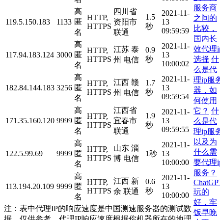
服务商
高
四川省
2021-11-
1.5
HTTP,
之间的
119.5.150.183
1133
匿
资阳市
13
HTTPS
秒
比较，
09:59:59
名
联通
国内长
高
2021-11-
效代理i
江苏 泰
0.9
HTTP,
117.94.183.124
3000
匿
13
选择
什
HTTPS
秒
州 电信
10:00:02
名
么是代
高
2021-11-
理ip服
江西 赣
1.7
HTTP,
182.84.144.183
3256
匿
13
器，如
HTTPS
秒
州 电信
09:59:54
名
何使用
高
江西省
它？
什
2021-11-
1.9
HTTP,
171.35.160.120
9999
匿
宜春市
13
么是代
HTTPS
秒
09:59:55
名
联通
理ip服
以及为
高
2021-11-
山东 淄
HTTP,
什么需
122.5.99.69
9999
匿
1秒
13
HTTPS
博 电信
要代理i
10:00:00
名
服务？
高
2021-11-
江西 新
0.6
HTTP,
ChatGP
113.194.20.109
9999
匿
13
HTTPS
秒
余 联通
玩的
10:00:00
名
好，牢
注：表中代理IP的响应速度是中国测速服务器的测试数
饭早晚
据，仅供参考。代理IP响应速度根据你机器所在的地理