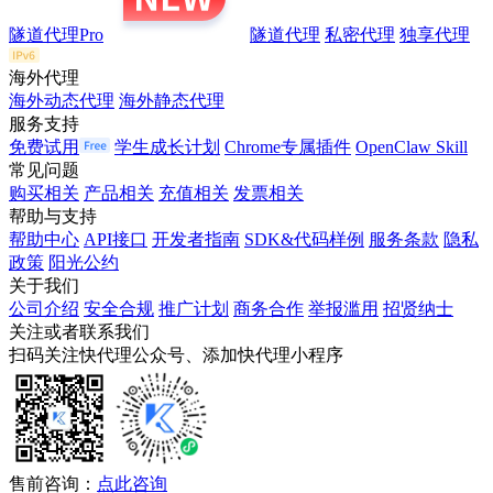
隧道代理Pro
隧道代理
私密代理
独享代理
海外代理
海外动态代理
海外静态代理
服务支持
免费试用
学生成长计划
Chrome专属插件
OpenClaw Skill
常见问题
购买相关
产品相关
充值相关
发票相关
帮助与支持
帮助中心
API接口
开发者指南
SDK&代码样例
服务条款
隐私
政策
阳光公约
关于我们
公司介绍
安全合规
推广计划
商务合作
举报滥用
招贤纳士
关注或者联系我们
扫码关注快代理公众号、添加快代理小程序
售前咨询：
点此咨询