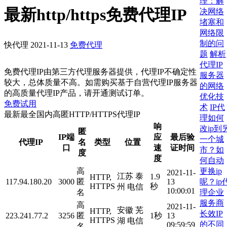
理：解
最新http/https免费代理IP
决网络
堵塞和
网络限
制的问
快代理
2021-11-13
免费代理
题
解析
代理IP
免费代理IP由第三方代理服务器提供，代理IP不确定性
服务器
较大，总体质量不高。如需购买基于自营代理IP服务器
的网络
的高质量代理IP产品，请开通测试订单。
优化技
免费试用
术
IP代
最新最全国内高匿HTTP/HTTPS代理IP
理如何
响
改ip到
匿
IP端
应
最后验
一个城
代理IP
名
类型
位置
口
速
证时间
市？如
度
度
何自动
更换ip
高
2021-11-
江苏 泰
1.9
HTTP,
呢？ip
117.94.180.20
3000
匿
13
HTTPS
秒
州 电信
10:00:01
理企业
名
服务商
高
2021-11-
安徽 芜
HTTP,
长效IP
223.241.77.2
3256
匿
1秒
13
HTTPS
湖 电信
的不同
09:59:59
名