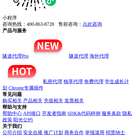
小程序
咨询热线：400-863-8728
售前咨询：
点此咨询
产品与服务
隧道代理Pro
隧道代理
海外代理
私密代理
独享代理
免费代理
学生成长计
划
Chrome专属插件
常见问题
购买相关
产品相关
充值相关
发票相关
帮助与支持
帮助中心
API接口
开发者指南
SDK&代码样例
服务条款
隐私
政策
阳光公约
关于我们
公司介绍
安全合规
推广计划
商务合作
举报滥用
招贤纳士