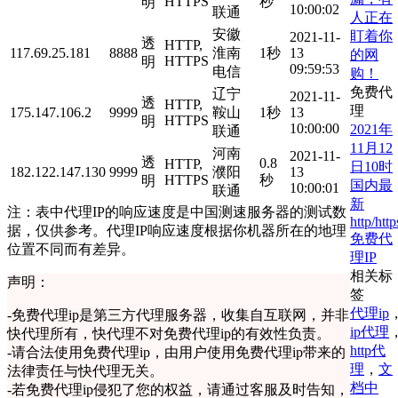
HTTPS
秒
明
10:00:02
联通
人正在
安徽
盯着你
2021-11-
透
HTTP,
117.69.25.181
8888
淮南
1秒
13
的网
HTTPS
明
09:59:53
电信
购！
免费代
辽宁
2021-11-
透
HTTP,
理
175.147.106.2
9999
鞍山
1秒
13
HTTPS
明
10:00:00
2021年
联通
11月12
河南
2021-11-
透
0.8
HTTP,
日10时
182.122.147.130
9999
濮阳
13
HTTPS
秒
明
国内最
10:00:01
联通
新
注：表中代理IP的响应速度是中国测速服务器的测试数
http/http
据，仅供参考。代理IP响应速度根据你机器所在的地理
免费代
位置不同而有差异。
理IP
相关标
声明：
签
代理ip
-
免费代理ip是第三方代理服务器，收集自互联网，并非
ip代理
快代理所有，快代理不对免费代理ip的有效性负责。
http代
-
请合法使用免费代理ip，由用户使用免费代理ip带来的
理
，
文
法律责任与快代理无关。
档中
-
若免费代理ip侵犯了您的权益，请通过客服及时告知，